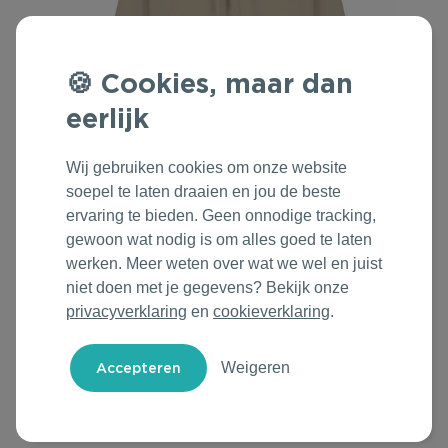
Outdoor & Vrije tijd
Groene Lente Dagen
Rituals
Technologie & Gadgets
Oranjefeest
Roll'Eat
Cookies, maar dan
eerlijk
Home & Living
Vakantie & Zomer
Samsonite
Wij gebruiken cookies om onze website
Duurzame Bestsellers
Back to Routine
Stanley/Stella
soepel te laten draaien en jou de beste
ervaring te bieden. Geen onnodige tracking,
Daarom Duurzaam
Herfstmomenten
Tony's Chocolonely
gewoon wat nodig is om alles goed te laten
werken. Meer weten over wat we wel en juist
Sinterklaas
niet doen met je gegevens? Bekijk onze
privacyverklaring
en
cookieverklaring
.
Warme Winter
Kerst & Eindejaar
Weigeren
Kies & Personaliseer