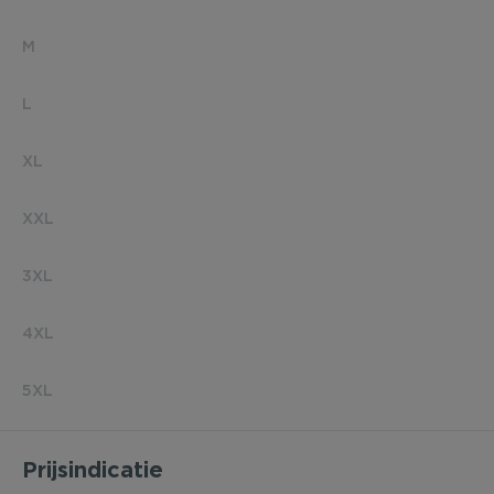
M
L
XL
XXL
3XL
4XL
5XL
Prijsindicatie