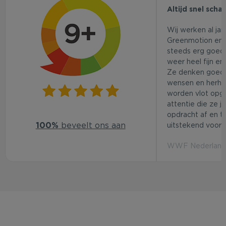
Altijd snel scha
Wij werken al ja
Greenmotion en 
steeds erg goed.
weer heel fijn en
Ze denken goed
wensen en herhaa
worden vlot opg
attentie die ze j
opdracht af en t
100%
beveelt ons aan
uitstekend voor d
WWF Nederland 