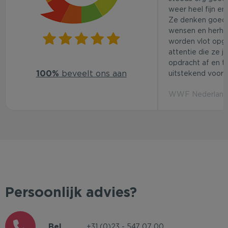
weer heel fijn en
Ze denken goed
wensen en herhaa
worden vlot opg
attentie die ze j
opdracht af en t
100%
beveelt ons aan
uitstekend voor d
WWF Nederland 
Persoonlijk advies?
Bel
+31 (0)23 - 547 07 00