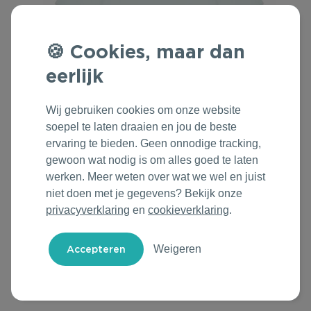
Outdoor & Vrije tijd
Groene Lente Dagen
Rituals
Cookies, maar dan
Technologie & Gadgets
Oranjefeest
Roll'Eat
eerlijk
Home & Living
Vakantie & Zomer
Samsonite
Wij gebruiken cookies om onze website
Duurzame Bestsellers
Back to Routine
Stanley/Stella
soepel te laten draaien en jou de beste
ervaring te bieden. Geen onnodige tracking,
Daarom Duurzaam
Herfstmomenten
Tony's Chocolonely
gewoon wat nodig is om alles goed te laten
werken. Meer weten over wat we wel en juist
Sinterklaas
niet doen met je gegevens? Bekijk onze
privacyverklaring
en
cookieverklaring
.
Warme Winter
Weigeren
Kerst & Eindejaar
Kies & Personaliseer