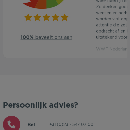
weer heel fijn en
Ze denken goed
wensen en herhaa
worden vlot opg
attentie die ze j
opdracht af en t
100%
beveelt ons aan
uitstekend voor d
WWF Nederland 
Persoonlijk advies?
Bel
+31 (0)23 - 547 07 00