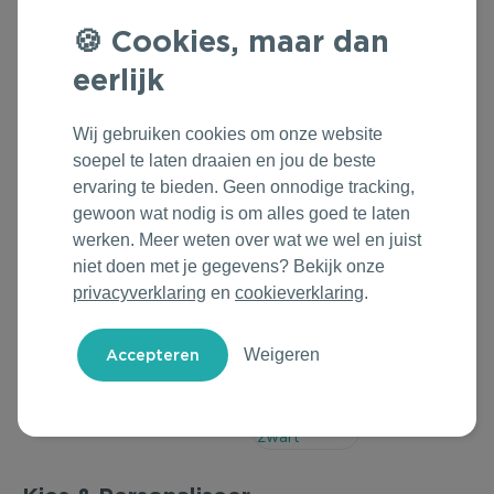
Outdoor & Vrije tijd
Groene Lente Dagen
Rituals
Cookies, maar dan
eerlijk
Technologie & Gadgets
Oranjefeest
Roll'Eat
Home & Living
Vakantie & Zomer
Samsonite
Wij gebruiken cookies om onze website
soepel te laten draaien en jou de beste
Duurzame Bestsellers
Back to Routine
Stanley/Stella
ervaring te bieden. Geen onnodige tracking,
gewoon wat nodig is om alles goed te laten
werken. Meer weten over wat we wel en juist
Daarom Duurzaam
Herfstmomenten
Tony's Chocolonely
niet doen met je gegevens? Bekijk onze
privacyverklaring
en
cookieverklaring
.
Sinterklaas
Warme Winter
Weigeren
Kerst & Eindejaar