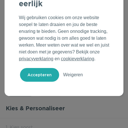
eerlijk
Outdoor & Vrije tijd
Groene Lente Dagen
Rituals
Wij gebruiken cookies om onze website
Technologie & Gadgets
Oranjefeest
Roll'Eat
soepel te laten draaien en jou de beste
ervaring te bieden. Geen onnodige tracking,
Home & Living
Vakantie & Zomer
Samsonite
gewoon wat nodig is om alles goed te laten
werken. Meer weten over wat we wel en juist
Duurzame Bestsellers
Back to Routine
Stanley/Stella
niet doen met je gegevens? Bekijk onze
privacyverklaring
en
cookieverklaring
.
Daarom Duurzaam
Herfstmomenten
Tony's Chocolonely
Weigeren
Sinterklaas
Warme Winter
Kerst & Eindejaar
Kies & Personaliseer
1. Kies soort