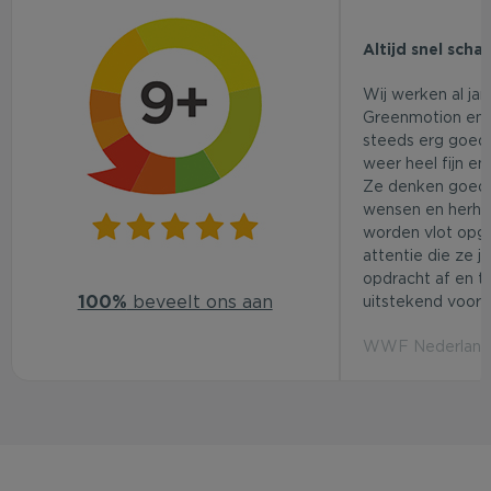
Altijd snel scha
Wij werken al ja
Greenmotion en 
steeds erg goed.
weer heel fijn en
Ze denken goed
wensen en herhaa
worden vlot opg
attentie die ze j
opdracht af en t
100%
beveelt ons aan
uitstekend voor d
WWF Nederland 