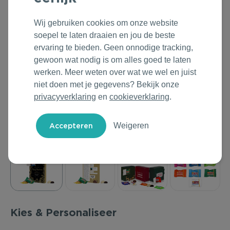
Outdoor & Vrije tijd
Groene Lente Dagen
Rituals
Wij gebruiken cookies om onze website
soepel te laten draaien en jou de beste
Technologie & Gadgets
Oranjefeest
Roll'Eat
ervaring te bieden. Geen onnodige tracking,
gewoon wat nodig is om alles goed te laten
Home & Living
Vakantie & Zomer
Samsonite
werken. Meer weten over wat we wel en juist
niet doen met je gegevens? Bekijk onze
Duurzame Bestsellers
Back to Routine
Stanley/Stella
privacyverklaring
en
cookieverklaring
.
Daarom Duurzaam
Herfstmomenten
Tony's Chocolonely
Weigeren
Sinterklaas
Warme Winter
Kerst & Eindejaar
Kies & Personaliseer