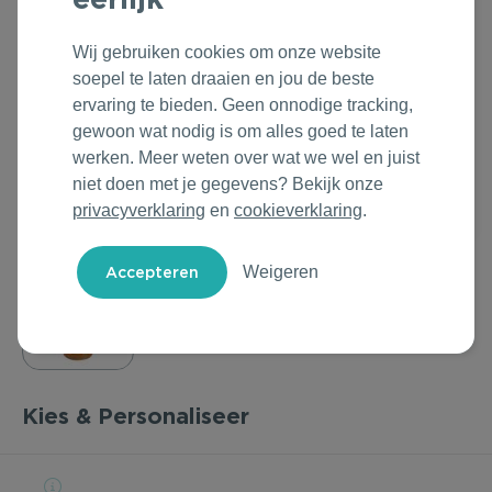
Outdoor & Vrije tijd
Groene Lente Dagen
Rituals
Wij gebruiken cookies om onze website
Technologie & Gadgets
Oranjefeest
Roll'Eat
soepel te laten draaien en jou de beste
ervaring te bieden. Geen onnodige tracking,
gewoon wat nodig is om alles goed te laten
Home & Living
Vakantie & Zomer
Samsonite
werken. Meer weten over wat we wel en juist
niet doen met je gegevens? Bekijk onze
Duurzame Bestsellers
Back to Routine
Stanley/Stella
privacyverklaring
en
cookieverklaring
.
Daarom Duurzaam
Herfstmomenten
Tony's Chocolonely
Weigeren
Sinterklaas
Warme Winter
Kerst & Eindejaar
Kies & Personaliseer