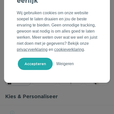
eerlijk
Outdoor & Vrije tijd
Groene Lente Dagen
Rituals
Wij gebruiken cookies om onze website
Technologie & Gadgets
Oranjefeest
Roll'Eat
soepel te laten draaien en jou de beste
ervaring te bieden. Geen onnodige tracking,
Home & Living
Vakantie & Zomer
Samsonite
gewoon wat nodig is om alles goed te laten
werken. Meer weten over wat we wel en juist
Duurzame Bestsellers
Back to Routine
Stanley/Stella
niet doen met je gegevens? Bekijk onze
privacyverklaring
en
cookieverklaring
.
Daarom Duurzaam
Herfstmomenten
Tony's Chocolonely
Weigeren
Sinterklaas
Warme Winter
Kerst & Eindejaar
Kies & Personaliseer