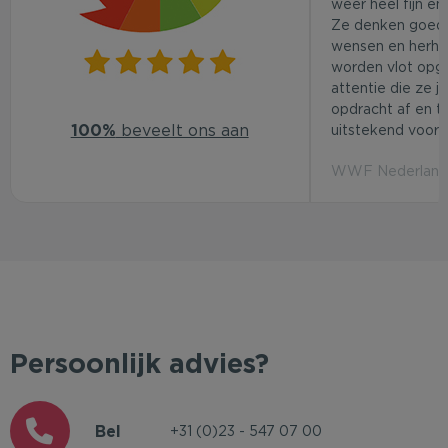
weer heel fijn en
Ze denken goed
wensen en herhaa
worden vlot opg
attentie die ze j
opdracht af en t
100%
beveelt ons aan
uitstekend voor d
WWF Nederland 
Persoonlijk advies?
Bel
+31 (0)23 - 547 07 00