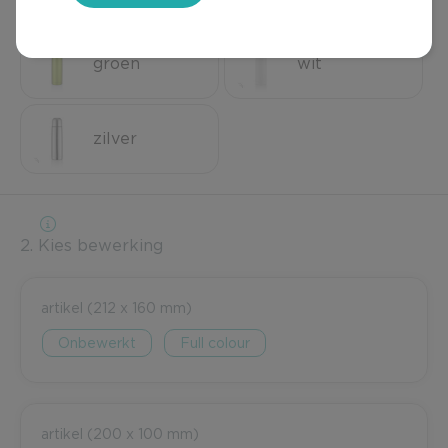
groen
wit
zilver
2. Kies bewerking
artikel (212 x 160 mm)
Onbewerkt
Full colour
artikel (200 x 100 mm)