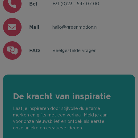
Bel
+31 (0)23 - 547 07 00
Mail
hallo@greenmotion.nl
FAQ
Veelgestelde vragen
De kracht van inspiratie
Laat je inspireren door stijlvolle duurzame
merken en gifts met een verhaal. Meld je aan
voor onze nieuwsbrief en ontdek als eerste
onze unieke en creatieve ideeën.