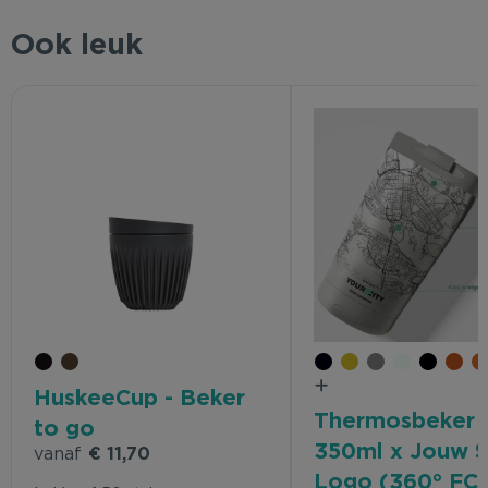
Ook leuk
HuskeeCup - Beker
Thermosbeker
to go
350ml x Jouw S
vanaf
€ 11,70
Logo (360° FC p