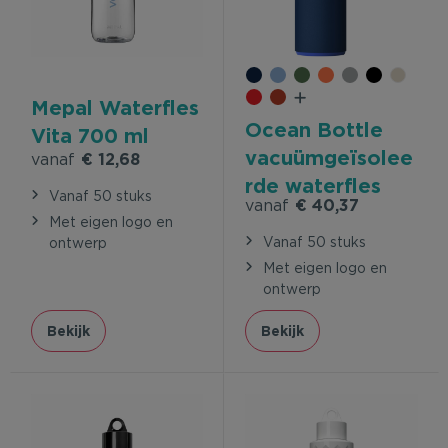
Mepal Waterfles
Ocean Bottle
Vita 700 ml
vacuümgeïsolee
vanaf
€ 12,68
rde waterfles
Vanaf 50 stuks
vanaf
€ 40,37
van 500 ml
Met eigen logo en
Vanaf 50 stuks
ontwerp
Met eigen logo en
ontwerp
Bekijk
Bekijk