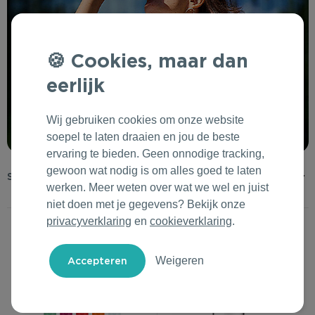
Outdoor & Vrije tijd
Groene Lente Dagen
Rituals
Technologie & Gadgets
Oranjefeest
Roll'Eat
Cookies, maar dan
eerlijk
Home & Living
Vakantie & Zomer
Samsonite
Duurzame Bestsellers
Back to Routine
Stanley/Stella
Wij gebruiken cookies om onze website
soepel te laten draaien en jou de beste
ervaring te bieden. Geen onnodige tracking,
Daarom Duurzaam
Herfstmomenten
Tony's Chocolonely
gewoon wat nodig is om alles goed te laten
werken. Meer weten over wat we wel en juist
Sinterklaas
niet doen met je gegevens? Bekijk onze
privacyverklaring
en
cookieverklaring
.
Warme Winter
Kerst & Eindejaar
Weigeren