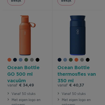
Bekijk
Bekijk
Ocean Bottle
Ocean Bottle
GO 500 ml
thermosfles van
vacuüm
350 ml
vanaf
€ 34,49
vanaf
€ 40,37
geïsoleerde
waterfles
Vanaf 50 stuks
Vanaf 50 stuks
Met eigen logo en
Met eigen logo en
ontwerp
ontwerp