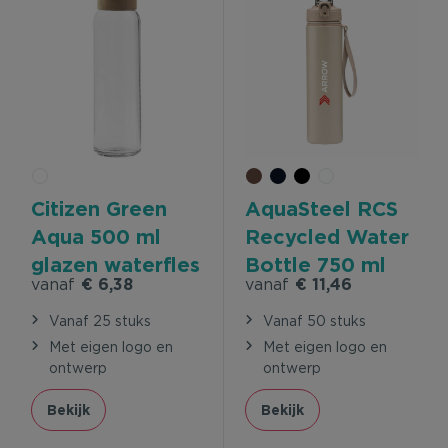
Citizen Green
AquaSteel RCS
Aqua 500 ml
Recycled Water
glazen waterfles
Bottle 750 ml
vanaf
€ 6,38
vanaf
€ 11,46
drinkfles
Vanaf 25 stuks
Vanaf 50 stuks
Met eigen logo en
Met eigen logo en
ontwerp
ontwerp
Bekijk
Bekijk