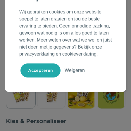
Outdoor & Vrije tijd
Groene Lente Dagen
Rituals
Wij gebruiken cookies om onze website
soepel te laten draaien en jou de beste
Technologie & Gadgets
Oranjefeest
Roll'Eat
ervaring te bieden. Geen onnodige tracking,
gewoon wat nodig is om alles goed te laten
Home & Living
Vakantie & Zomer
Samsonite
werken. Meer weten over wat we wel en juist
niet doen met je gegevens? Bekijk onze
Duurzame Bestsellers
Back to Routine
Stanley/Stella
privacyverklaring
en
cookieverklaring
.
Daarom Duurzaam
Herfstmomenten
Tony's Chocolonely
Weigeren
Sinterklaas
Warme Winter
Kerst & Eindejaar
Kies & Personaliseer