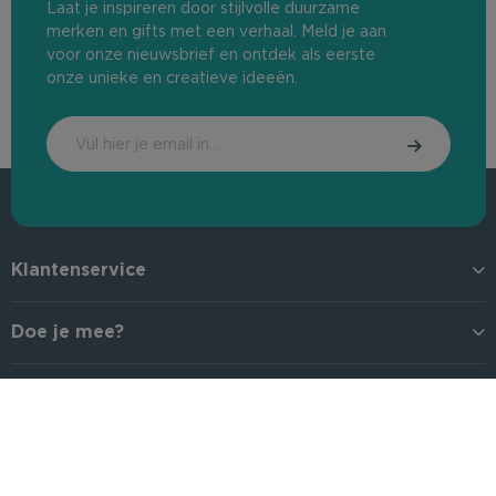
Laat je inspireren door stijlvolle duurzame
merken en gifts met een verhaal. Meld je aan
voor onze nieuwsbrief en ontdek als eerste
onze unieke en creatieve ideeën.
Klantenservice
Doe je mee?
Greenmotion
Official dealer: