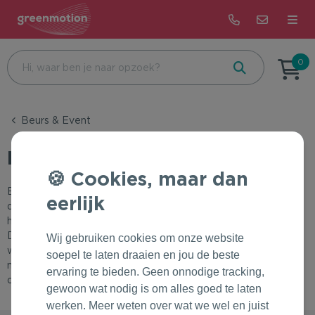
Terug
Terug
Terug
0
Beurs & Event
Bijzondere dagen
Alle merken met impact
Beurs & Event
Eten & Drinken
Feest
Correctbook
Event
Health & Wellness
Beurs & Event
De Koekfabriek
Cookies, maar dan
Een event is dé kans om indruk te maken. Met praktische,
Kantoor & Schrijfwaren
Recruitment
Dopper
eerlijk
duurzame giveaways zoals bedrukte waterflessen en
herbruikbare tassen geef je bezoekers iets blijvends mee.
Tassen & Reizen
Onboarding
Patagonia
Deze items zijn niet alleen handig tijdens het event, maar
Wij gebruiken cookies om onze website
worden daarna nog vaak gebruikt. Kies voor bruikbare en
soepel te laten draaien en jou de beste
Groei & Bloei
Bedrijfsuitje & Sportevent
Rains
milieuvriendelijke gifts en maak van jouw evenement een
ervaring te bieden. Geen onnodige tracking,
onvergetelijke merkervaring!
gewoon wat nodig is om alles goed te laten
Kleding & Accessoires
Pasen
Pineut
werken. Meer weten over wat we wel en juist