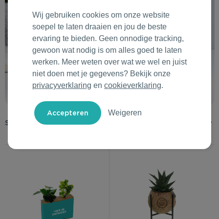
Outdoor & Vrije tijd
Groene Lente Dagen
Rituals
Wij gebruiken cookies om onze website
soepel te laten draaien en jou de beste
Technologie & Gadgets
Oranjefeest
Roll'Eat
ervaring te bieden. Geen onnodige tracking,
gewoon wat nodig is om alles goed te laten
Home & Living
Vakantie & Zomer
Samsonite
werken. Meer weten over wat we wel en juist
niet doen met je gegevens? Bekijk onze
Duurzame Bestsellers
Back to Routine
Stanley/Stella
privacyverklaring
en
cookieverklaring
.
Daarom Duurzaam
Herfstmomenten
Tony's Chocolonely
Weigeren
Sinterklaas
Warme Winter
Kerst & Eindejaar