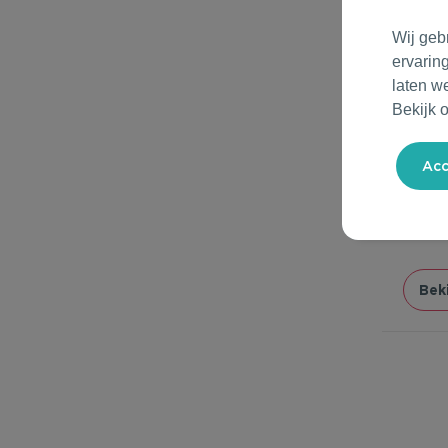
Wij geb
ervarin
laten w
Bekijk 
Groe
vanaf
Van
Met
Beki