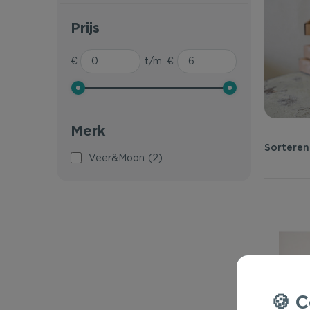
Prijs
€
t/m
€
Merk
Veer&Moon
(2)
C