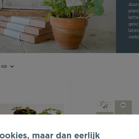
duur
plant
lette
gesc
late
verbi
ookies, maar dan eerlijk