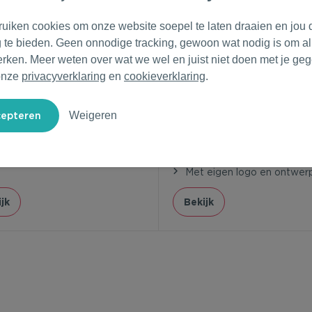
ruiken cookies om onze website soepel te laten draaien en jou 
g te bieden. Geen onnodige tracking, gewoon wat nodig is om al
erken. Meer weten over wat we wel en juist niet doen met je ge
onze
privacyverklaring
en
cookieverklaring
.
Veer&Moon
icadeautje
€ 0,62
Zadenzakjes
Weigeren
vanaf
€ 2,00
af 30 stuks
 eigen logo en ontwerp
Vanaf 50 stuks
Met eigen logo en ontwer
jk
Bekijk