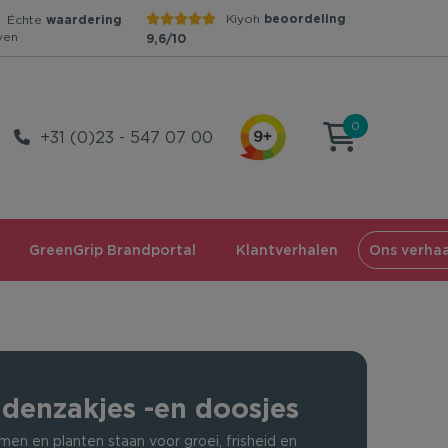
Kiyoh
beoordeling
Échte
waardering
ven
9,6/10
0
+31 (0)23 - 547 07 00
GreenGrip Brandportal
Klantverhalen
Ons verhaa
denzakjes -en doosjes
men en planten staan voor groei, frisheid en