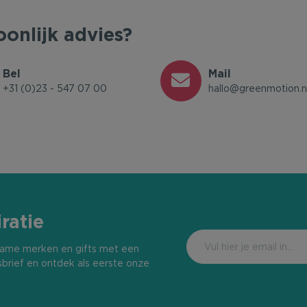
oonlijk advies?
Bel
Mail
+31 (0)23 - 547 07 00
hallo@greenmotion.n
ratie
urzame merken en gifts met een
sbrief en ontdek als eerste onze