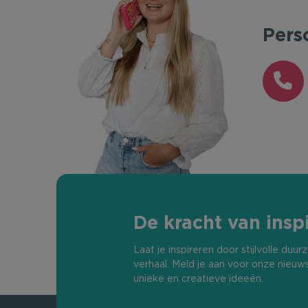
Pers
De kracht van inspi
Laat je inspireren door stijlvolle du
verhaal. Meld je aan voor onze nieuw
unieke en creatieve ideeën.