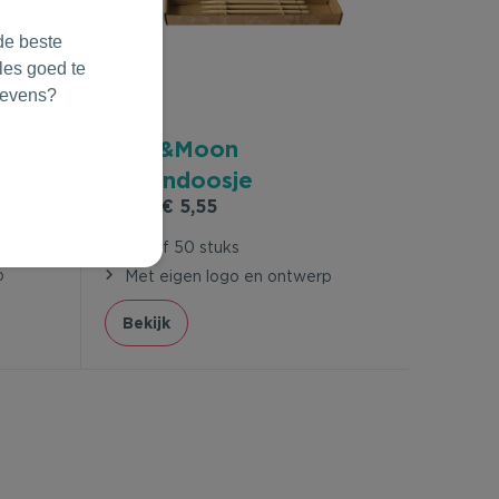
de beste
les goed te
gevens?
Veer&Moon
Zadendoosje
vanaf
€ 5,55
Vanaf 50 stuks
p
Met eigen logo en ontwerp
Bekijk