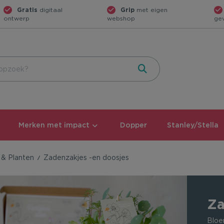
Gratis
digitaal
Grip
met eigen
ontwerp
webshop
ge
Merken met impact
Dopper
Stanley/Stella
& Planten
Zadenzakjes -en doosjes
Za
Bloe