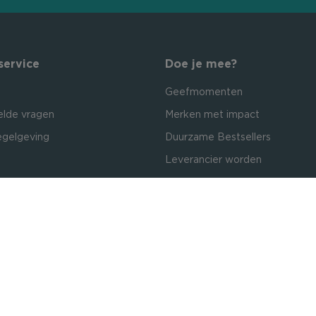
service
Doe je mee?
Geefmomenten
elde vragen
Merken met impact
egelgeving
Duurzame Bestsellers
Leverancier worden
Official dealer: