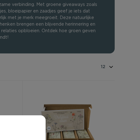
zame verbinding. Met groene giveaways zoals
jes, bloeipapier en zaadjes geef je iets dat
rlijk met je merk meegroeit. Deze natuurlijke
henken brengen een blijvende herinnering en
n relaties opbloeien. Ontdek hoe groen geven
ndt!