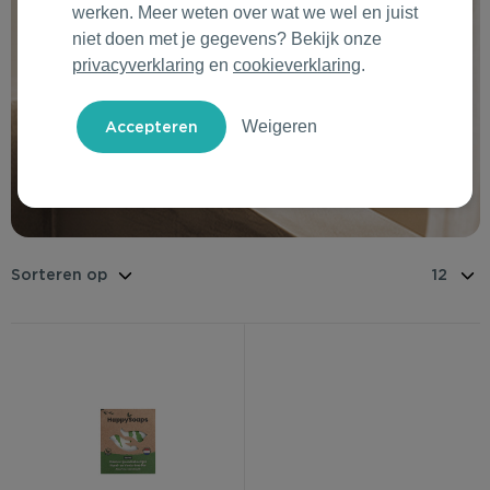
werken. Meer weten over wat we wel en juist
Outdoor & Vrije tijd
Groene Lente Dagen
Rituals
niet doen met je gegevens? Bekijk onze
privacyverklaring
en
cookieverklaring
.
Technologie & Gadgets
Oranjefeest
Roll'Eat
Weigeren
Home & Living
Vakantie & Zomer
Samsonite
Duurzame Bestsellers
Back to Routine
Stanley/Stella
Daarom Duurzaam
Herfstmomenten
Tony's Chocolonely
Sinterklaas
Warme Winter
Kerst & Eindejaar