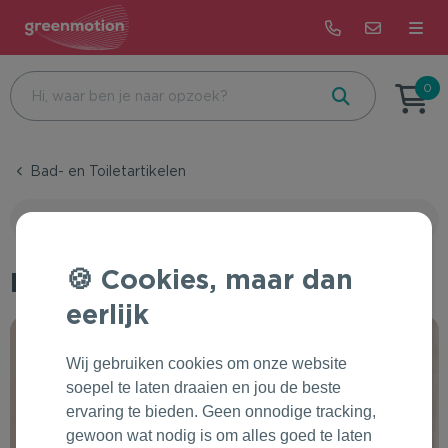
Terug
Terug
Terug
0
Beurs & Event
Bijzondere dagen
Alle merken met impact
Bad- en Toiletartikelen
Eten & Drinken
Feest
Correctbook
Toon filteropties
Health & Wellness
Beurs & Event
De Koekfabriek
Cookies, maar dan
Handverzorging
Kantoor & Schrijfwaren
Recruitment
Dopper
eerlijk
Tassen & Reizen
Onboarding
Patagonia
Wij gebruiken cookies om onze website
Groei & Bloei
Bedrijfsuitje & Sportevent
Rains
soepel te laten draaien en jou de beste
ervaring te bieden. Geen onnodige tracking,
Kleding & Accessoires
Pasen
Pineut
gewoon wat nodig is om alles goed te laten