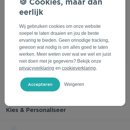
Cookies, maar dan
Outdoor & Vrije tijd
Groene Lente Dagen
Rituals
eerlijk
Technologie & Gadgets
Oranjefeest
Roll'Eat
Wij gebruiken cookies om onze website
soepel te laten draaien en jou de beste
Home & Living
Vakantie & Zomer
Samsonite
ervaring te bieden. Geen onnodige tracking,
gewoon wat nodig is om alles goed te laten
Duurzame Bestsellers
Back to Routine
Stanley/Stella
werken. Meer weten over wat we wel en juist
niet doen met je gegevens? Bekijk onze
Daarom Duurzaam
Herfstmomenten
Tony's Chocolonely
privacyverklaring
en
cookieverklaring
.
Sinterklaas
Weigeren
Warme Winter
Kerst & Eindejaar
Kies & Personaliseer