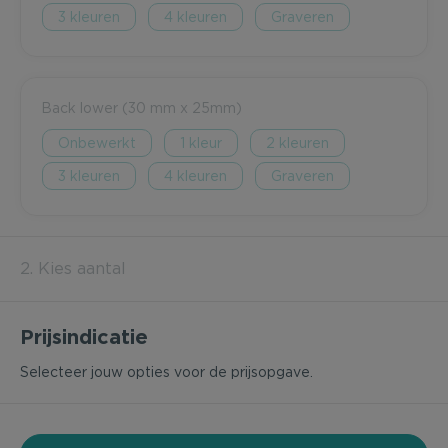
3
4
Graveren
Back lower (30 mm x 25mm)
Onbewerkt
1
2
3
4
Graveren
2. Kies aantal
Prijsindicatie
Selecteer jouw opties voor de prijsopgave.