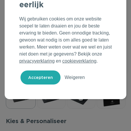
eerlijk
Outdoor & Vrije tijd
Groene Lente Dagen
Rituals
Wij gebruiken cookies om onze website
Technologie & Gadgets
Oranjefeest
Roll'Eat
soepel te laten draaien en jou de beste
ervaring te bieden. Geen onnodige tracking,
Home & Living
Vakantie & Zomer
Samsonite
gewoon wat nodig is om alles goed te laten
werken. Meer weten over wat we wel en juist
Duurzame Bestsellers
Back to Routine
Stanley/Stella
niet doen met je gegevens? Bekijk onze
privacyverklaring
en
cookieverklaring
.
Daarom Duurzaam
Herfstmomenten
Tony's Chocolonely
Weigeren
Sinterklaas
Warme Winter
Kerst & Eindejaar
Kies & Personaliseer