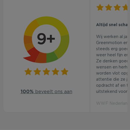
Altijd snel scha
Wij werken al ja
Greenmotion en 
steeds erg goed.
weer heel fijn en
Ze denken goed
wensen en herhaa
worden vlot opg
attentie die ze j
opdracht af en t
100%
beveelt ons aan
uitstekend voor d
WWF Nederland 