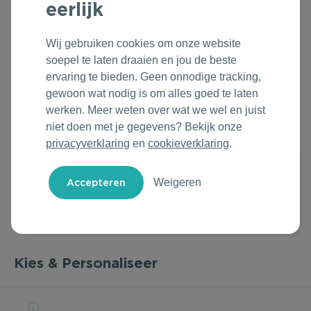
eerlijk
Outdoor & Vrije tijd
Groene Lente Dagen
Rituals
Wij gebruiken cookies om onze website
Technologie & Gadgets
Oranjefeest
Roll'Eat
soepel te laten draaien en jou de beste
ervaring te bieden. Geen onnodige tracking,
Home & Living
Vakantie & Zomer
Samsonite
gewoon wat nodig is om alles goed te laten
werken. Meer weten over wat we wel en juist
Duurzame Bestsellers
Back to Routine
Stanley/Stella
niet doen met je gegevens? Bekijk onze
privacyverklaring
en
cookieverklaring
.
Daarom Duurzaam
Herfstmomenten
Tony's Chocolonely
Weigeren
Sinterklaas
Warme Winter
Kerst & Eindejaar
Kies & Personaliseer