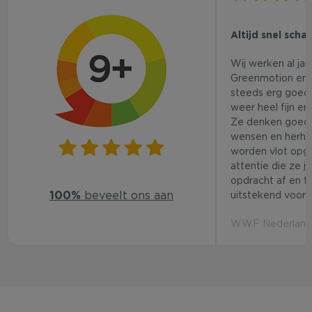
Altijd snel scha
Wij werken al ja
Greenmotion en 
steeds erg goed.
weer heel fijn en
Ze denken goed
wensen en herhaa
worden vlot opg
attentie die ze j
opdracht af en t
100%
beveelt ons aan
uitstekend voor d
WWF Nederland 