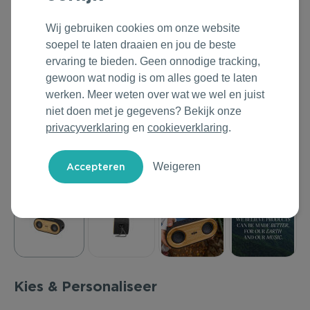
Outdoor & Vrije tijd
Groene Lente Dagen
Rituals
Wij gebruiken cookies om onze website
soepel te laten draaien en jou de beste
Technologie & Gadgets
Oranjefeest
Roll'Eat
ervaring te bieden. Geen onnodige tracking,
gewoon wat nodig is om alles goed te laten
Home & Living
Vakantie & Zomer
Samsonite
werken. Meer weten over wat we wel en juist
niet doen met je gegevens? Bekijk onze
Duurzame Bestsellers
Back to Routine
Stanley/Stella
privacyverklaring
en
cookieverklaring
.
Daarom Duurzaam
Herfstmomenten
Tony's Chocolonely
Weigeren
Sinterklaas
Warme Winter
Kerst & Eindejaar
Kies & Personaliseer