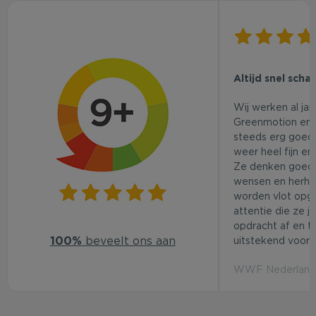
Altijd snel scha
Wij werken al ja
Greenmotion en 
steeds erg goed.
weer heel fijn en
Ze denken goed
wensen en herhaa
worden vlot opg
attentie die ze j
opdracht af en t
100%
beveelt ons aan
uitstekend voor d
WWF Nederland 