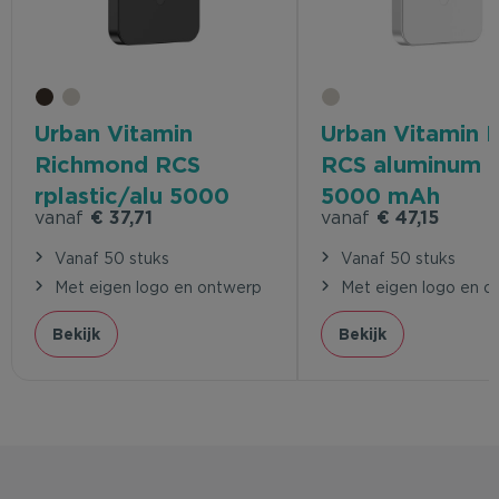
Urban Vitamin
Urban Vitamin 
Richmond RCS
RCS aluminum 2 
rplastic/alu 5000
5000 mAh
vanaf
€ 37,71
vanaf
€ 47,15
mAh powerbank
powerbank
Vanaf 50 stuks
Vanaf 50 stuks
Met eigen logo en ontwerp
Met eigen logo en o
Bekijk
Bekijk