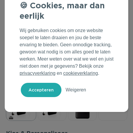
Cookies, maar dan
Outdoor & Vrije tijd
Groene Lente Dagen
Rituals
eerlijk
Technologie & Gadgets
Oranjefeest
Roll'Eat
Wij gebruiken cookies om onze website
Home & Living
Vakantie & Zomer
Samsonite
soepel te laten draaien en jou de beste
ervaring te bieden. Geen onnodige tracking,
Duurzame Bestsellers
Back to Routine
Stanley/Stella
gewoon wat nodig is om alles goed te laten
werken. Meer weten over wat we wel en juist
Daarom Duurzaam
Herfstmomenten
Tony's Chocolonely
niet doen met je gegevens? Bekijk onze
privacyverklaring
en
cookieverklaring
.
Sinterklaas
Weigeren
Warme Winter
Kerst & Eindejaar