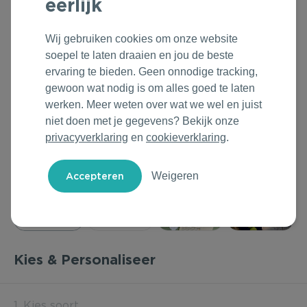
eerlijk
Outdoor & Vrije tijd
Groene Lente Dagen
Rituals
Wij gebruiken cookies om onze website
Technologie & Gadgets
Oranjefeest
Roll'Eat
soepel te laten draaien en jou de beste
ervaring te bieden. Geen onnodige tracking,
Home & Living
Vakantie & Zomer
Samsonite
gewoon wat nodig is om alles goed te laten
werken. Meer weten over wat we wel en juist
Duurzame Bestsellers
Back to Routine
Stanley/Stella
niet doen met je gegevens? Bekijk onze
privacyverklaring
en
cookieverklaring
.
Daarom Duurzaam
Herfstmomenten
Tony's Chocolonely
Weigeren
Sinterklaas
Warme Winter
Kerst & Eindejaar
Kies & Personaliseer
1. Kies soort