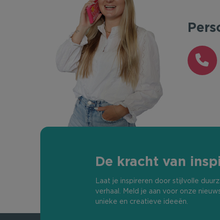
Pers
De kracht van inspi
Laat je inspireren door stijlvolle du
verhaal. Meld je aan voor onze nieuw
unieke en creatieve ideeën.