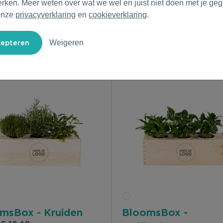
erken. Meer weten over wat we wel en juist niet doen met je ge
onze
privacyverklaring
en
cookieverklaring
.
Weigeren
msBox - Kruiden
BloomsBox -