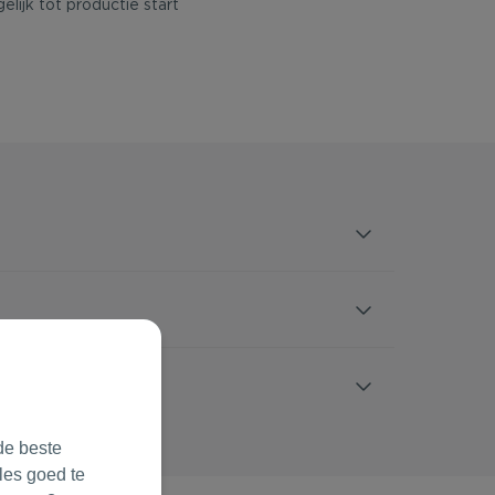
elijk tot productie start
de beste
les goed te