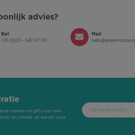
oonlijk advies?
Bel
Mail
+31 (0)23 - 547 07 00
hallo@greenmotion.n
ratie
urzame merken en gifts met een
sbrief en ontdek als eerste onze