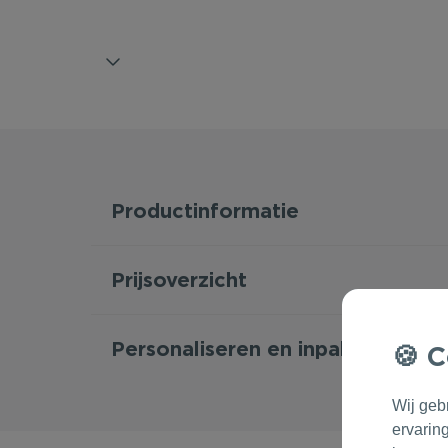
Productinformatie
Prijsoverzicht
Personaliseren en inpakken
C
Wij geb
ervarin