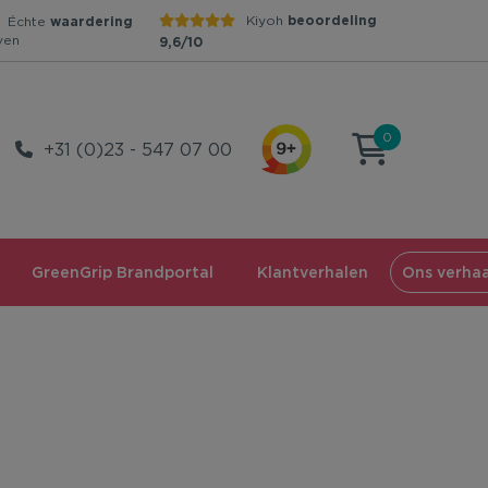
Kiyoh
beoordeling
Échte
waardering
ven
9,6/10
0
+31 (0)23 - 547 07 00
GreenGrip Brandportal
Klantverhalen
Ons verhaa