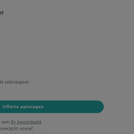
er
de prijsopgave.
Offerte aanvragen
t een
9+ beoordeeld
overzicht vooraf