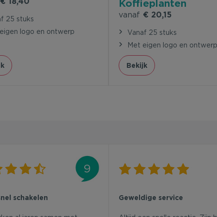
€ 18,40
Koffieplanten
vanaf
€ 20,15
f 25 stuks
eigen logo en ontwerp
Vanaf 25 stuks
Met eigen logo en ontwer
jk
Bekijk
9
snel schakelen
Geweldige service