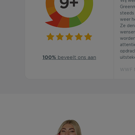
Wij we
Greenm
steeds 
weer he
Ze den
wensen
worden
attenti
opdrac
100%
beveelt ons aan
uitstek
WWF Ne