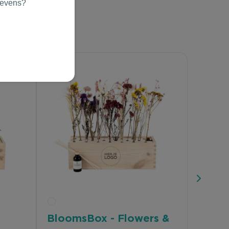
gevens?
BloomsBox - Flowers &