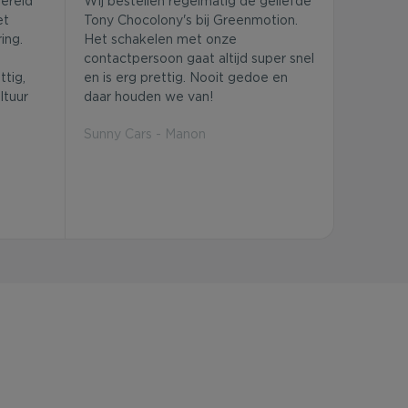
bereid
Wij bestellen regelmatig de geliefde
et
Tony Chocolony's bij Greenmotion.
ing.
Het schakelen met onze
contactpersoon gaat altijd super snel
tig,
en is erg prettig. Nooit gedoe en
ltuur
daar houden we van!
Sunny Cars - Manon