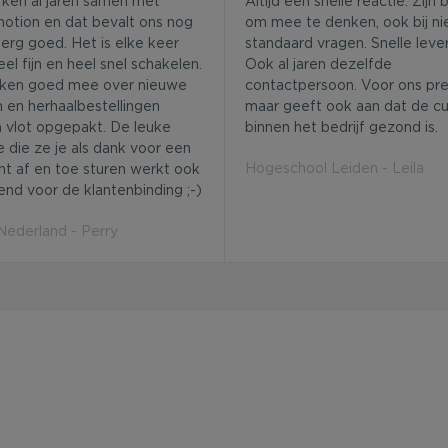
rken al jaren samen met
Altijd een snelle reactie. Zijn 
otion en dat bevalt ons nog
om mee te denken, ook bij ni
erg goed. Het is elke keer
standaard vragen. Snelle lever
el fijn en heel snel schakelen.
Ook al jaren dezelfde
ken goed mee over nieuwe
contactpersoon. Voor ons pret
 en herhaalbestellingen
maar geeft ook aan dat de cu
 vlot opgepakt. De leuke
binnen het bedrijf gezond is.
e die ze je als dank voor een
Hogeschool Leiden - Leila
ht af en toe sturen werkt ook
end voor de klantenbinding ;-)
derland - Perry