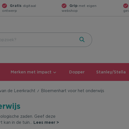
Gratis
digitaal
Grip
met eigen
ontwerp
webshop
ge
Merken met impact
Dopper
Stanley/Stella
van de Leerkracht
Bloemenhart voor het onderwijs
rwijs
biologische zaden. Geef deze
 kan in de tuin
...
Lees meer >