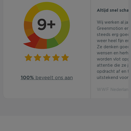
Altijd snel scha
Wij werken al ja
Greenmotion en 
steeds erg goed.
weer heel fijn en
Ze denken goed
wensen en herhaa
worden vlot opg
attentie die ze j
opdracht af en t
100%
beveelt ons aan
uitstekend voor d
WWF Nederland 