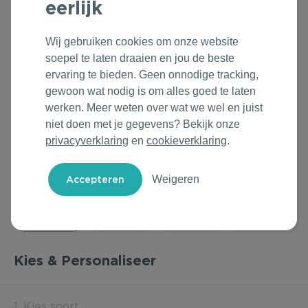
eerlijk
Outdoor & Vrije tijd
Groene Lente Dagen
Rituals
Wij gebruiken cookies om onze website
Technologie & Gadgets
Oranjefeest
Roll'Eat
soepel te laten draaien en jou de beste
ervaring te bieden. Geen onnodige tracking,
Home & Living
Vakantie & Zomer
Samsonite
gewoon wat nodig is om alles goed te laten
werken. Meer weten over wat we wel en juist
Duurzame Bestsellers
Back to Routine
Stanley/Stella
niet doen met je gegevens? Bekijk onze
privacyverklaring
en
cookieverklaring
.
Daarom Duurzaam
Herfstmomenten
Tony's Chocolonely
Weigeren
Sinterklaas
Warme Winter
Kerst & Eindejaar
Kies & Personaliseer
1. Kies soort