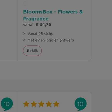
BloomsBox - Flowers &
Fragrance
vanaf
€ 34,75
Vanaf 25 stuks
p
Met eigen logo en ontwerp
Bekijk
10
10