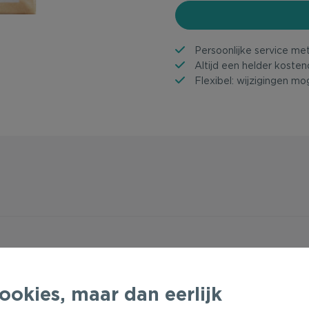
Persoonlijke service me
Altijd een helder kosten
Flexibel: wijzigingen mog
ookies, maar dan eerlijk