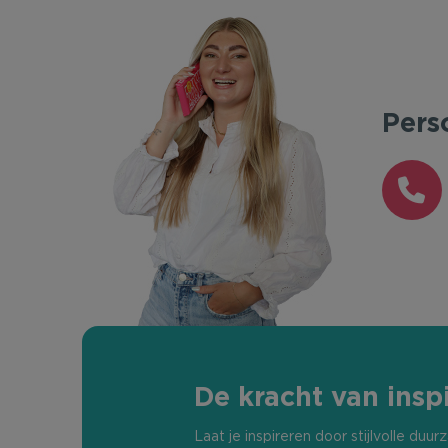
Pers
De kracht van inspi
Laat je inspireren door stijlvolle du