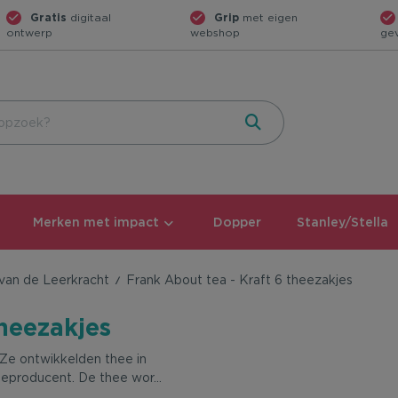
Gratis
digitaal
Grip
met eigen
ontwerp
webshop
ge
Merken met impact
Dopper
Stanley/Stella
van de Leerkracht
Frank About tea - Kraft 6 theezakjes
theezakjes
 Ze ontwikkelden thee in
eproducent. De thee wor
...