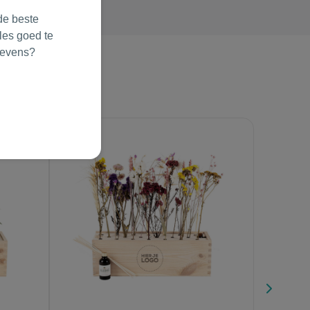
de beste
les goed te
gevens?