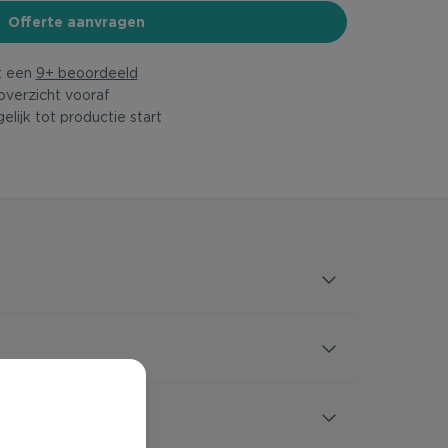
Offerte aanvragen
t een
9+ beoordeeld
overzicht vooraf
elijk tot productie start