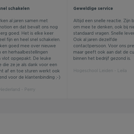
snel schakelen
Geweldige service
rken al jaren samen met
Altijd een snelle reactie. Zijn 
otion en dat bevalt ons nog
om mee te denken, ook bij ni
erg goed. Het is elke keer
standaard vragen. Snelle lever
el fijn en heel snel schakelen.
Ook al jaren dezelfde
ken goed mee over nieuwe
contactpersoon. Voor ons pret
 en herhaalbestellingen
maar geeft ook aan dat de cu
 vlot opgepakt. De leuke
binnen het bedrijf gezond is.
e die ze je als dank voor een
Hogeschool Leiden - Leila
ht af en toe sturen werkt ook
end voor de klantenbinding ;-)
derland - Perry