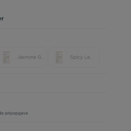
er
Jasmine Green
Spicy Lemmongrass
de prijsopgave.