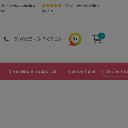
Kiyoh
beoordeling
Échte
waardering
ven
9,6/10
0
+31 (0)23 - 547 07 00
GreenGrip Brandportal
Klantverhalen
Ons verhaa