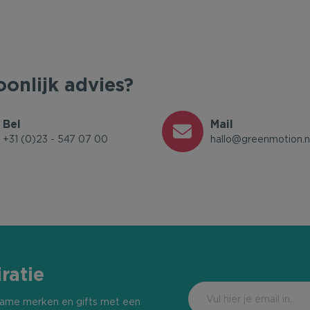
oonlijk advies?
Bel
Mail
+31 (0)23 - 547 07 00
hallo@greenmotion.n
ratie
urzame merken en gifts met een