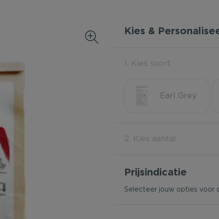
Kies & Personalise
1. Kies soort
Earl Grey
2. Kies aantal
Prijsindicatie
Selecteer jouw opties voor 