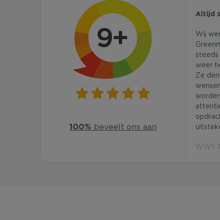
Altijd 
Wij we
Greenm
steeds 
weer he
Ze den
wensen
worden
attenti
opdrac
100%
beveelt ons aan
uitstek
WWF Ne