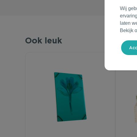
Wij geb
ervarin
laten w
Bekijk 
Ook leuk