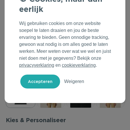
Outdoor & Vrije tijd
Groene Lente Dagen
Rituals
eerlijk
Technologie & Gadgets
Oranjefeest
Roll'Eat
Wij gebruiken cookies om onze website
soepel te laten draaien en jou de beste
Home & Living
Vakantie & Zomer
Samsonite
ervaring te bieden. Geen onnodige tracking,
gewoon wat nodig is om alles goed te laten
Duurzame Bestsellers
Back to Routine
Stanley/Stella
werken. Meer weten over wat we wel en juist
niet doen met je gegevens? Bekijk onze
Daarom Duurzaam
Herfstmomenten
Tony's Chocolonely
privacyverklaring
en
cookieverklaring
.
Sinterklaas
Weigeren
Warme Winter
Kerst & Eindejaar
Kies & Personaliseer