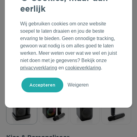
eerlijk
Outdoor & Vrije tijd
Groene Lente Dagen
Rituals
Technologie & Gadgets
Oranjefeest
Roll'Eat
Wij gebruiken cookies om onze website
soepel te laten draaien en jou de beste
Home & Living
Vakantie & Zomer
Samsonite
ervaring te bieden. Geen onnodige tracking,
gewoon wat nodig is om alles goed te laten
Duurzame Bestsellers
Back to Routine
Stanley/Stella
werken. Meer weten over wat we wel en juist
niet doen met je gegevens? Bekijk onze
Daarom Duurzaam
Herfstmomenten
Tony's Chocolonely
privacyverklaring
en
cookieverklaring
.
Sinterklaas
Weigeren
Warme Winter
Kerst & Eindejaar