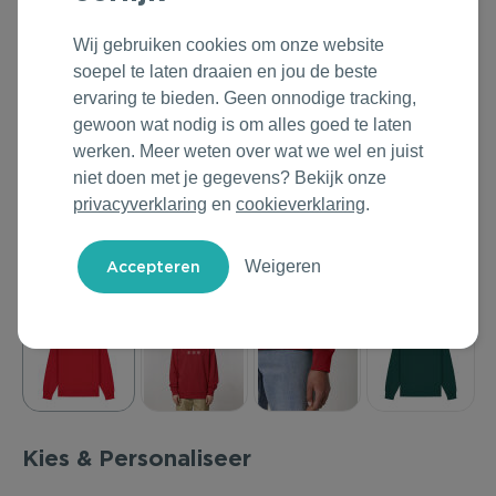
Outdoor & Vrije tijd
Groene Lente Dagen
Rituals
Wij gebruiken cookies om onze website
soepel te laten draaien en jou de beste
Technologie & Gadgets
Oranjefeest
Roll'Eat
ervaring te bieden. Geen onnodige tracking,
gewoon wat nodig is om alles goed te laten
Home & Living
Vakantie & Zomer
Samsonite
werken. Meer weten over wat we wel en juist
niet doen met je gegevens? Bekijk onze
Duurzame Bestsellers
Back to Routine
Stanley/Stella
privacyverklaring
en
cookieverklaring
.
Daarom Duurzaam
Herfstmomenten
Tony's Chocolonely
Weigeren
Sinterklaas
Warme Winter
Kerst & Eindejaar
Kies & Personaliseer