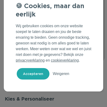
Cookies, maar dan
Outdoor & Vrije tijd
Groene Lente Dagen
Rituals
eerlijk
Technologie & Gadgets
Oranjefeest
Roll'Eat
Wij gebruiken cookies om onze website
Home & Living
Vakantie & Zomer
Samsonite
soepel te laten draaien en jou de beste
ervaring te bieden. Geen onnodige tracking,
Duurzame Bestsellers
Back to Routine
Stanley/Stella
gewoon wat nodig is om alles goed te laten
werken. Meer weten over wat we wel en juist
Daarom Duurzaam
Herfstmomenten
Tony's Chocolonely
niet doen met je gegevens? Bekijk onze
privacyverklaring
en
cookieverklaring
.
Sinterklaas
Weigeren
Warme Winter
Kerst & Eindejaar
Kies & Personaliseer