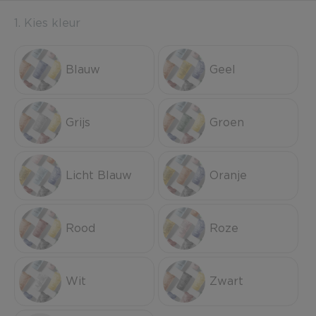
1. Kies kleur
Blauw
Geel
Grijs
Groen
Licht Blauw
Oranje
Rood
Roze
Wit
Zwart