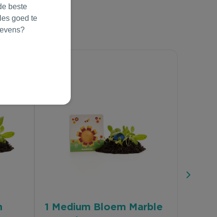
de beste
les goed te
gevens?
n
1 Medium Bloem Marble