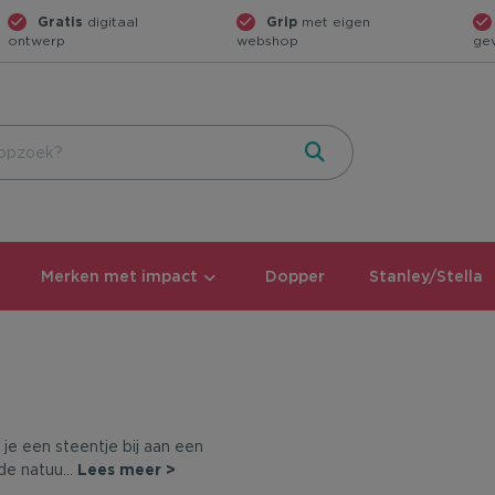
Gratis
digitaal
Grip
met eigen
ontwerp
webshop
ge
Merken met impact
Dopper
Stanley/Stella
 je een steentje bij aan een
 de natuu
...
Lees meer >