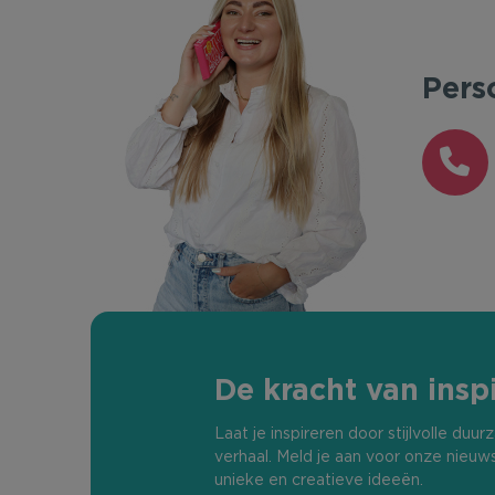
Pers
De kracht van inspi
Laat je inspireren door stijlvolle du
verhaal. Meld je aan voor onze nieuw
unieke en creatieve ideeën.