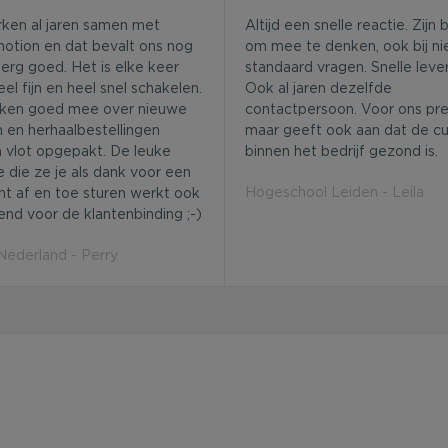
rken al jaren samen met
Altijd een snelle reactie. Zijn 
otion en dat bevalt ons nog
om mee te denken, ook bij ni
erg goed. Het is elke keer
standaard vragen. Snelle lever
el fijn en heel snel schakelen.
Ook al jaren dezelfde
ken goed mee over nieuwe
contactpersoon. Voor ons pret
 en herhaalbestellingen
maar geeft ook aan dat de cu
 vlot opgepakt. De leuke
binnen het bedrijf gezond is.
e die ze je als dank voor een
Hogeschool Leiden - Leila
ht af en toe sturen werkt ook
end voor de klantenbinding ;-)
derland - Perry