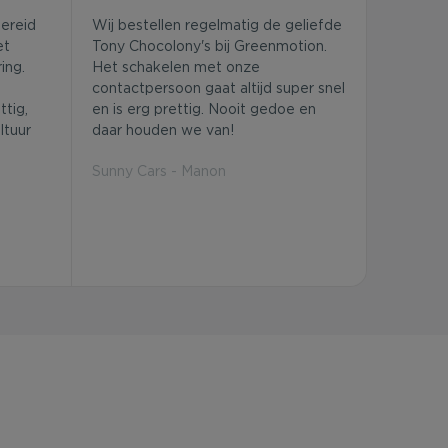
bereid
Wij bestellen regelmatig de geliefde
et
Tony Chocolony's bij Greenmotion.
ing.
Het schakelen met onze
contactpersoon gaat altijd super snel
tig,
en is erg prettig. Nooit gedoe en
ltuur
daar houden we van!
Sunny Cars - Manon