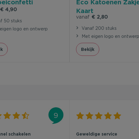
oeiconfetti
Eco Katoenen Zakj
€ 4,90
Kaart
vanaf
€ 2,80
f 50 stuks
Vanaf 200 stuks
eigen logo en ontwerp
Met eigen logo en ontwer
jk
Bekijk
9
snel schakelen
Geweldige service