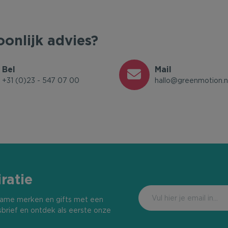
oonlijk advies?
Bel
Mail
+31 (0)23 - 547 07 00
hallo@greenmotion.n
ratie
urzame merken en gifts met een
sbrief en ontdek als eerste onze