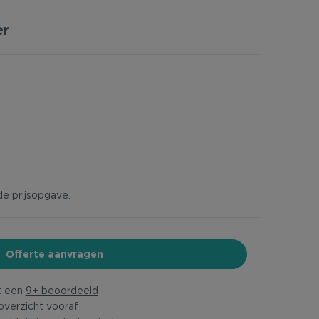
er
de prijsopgave.
Offerte aanvragen
t een
9+ beoordeeld
overzicht vooraf