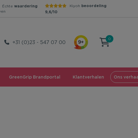
Kiyoh
beoordeling
Échte
waardering
ven
9,6/10
0
+31 (0)23 - 547 07 00
GreenGrip Brandportal
Klantverhalen
Ons verhaa