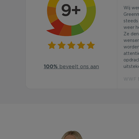
Wij we
Greenm
steeds 
weer he
Ze den
wensen
worden
attenti
opdrac
100%
beveelt ons aan
uitstek
WWF Ne