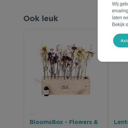
Wij geb
ervarin
Ook leuk
laten w
Bekijk 
BloomsBox - Flowers &
Lent