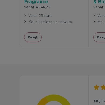
Fragrance
& Bl
vanaf
€ 34,75
vanaf
Vanaf 25 stuks
Vana
Met eigen logo en ontwerp
Met 
Bekijk
Beki
Altijd 