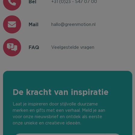
Bel
+31 (0)23 - 547 07 00
Mail
hallo@greenmotion.nl
FAQ
Veelgestelde vragen
De kracht van inspiratie
Laat je inspireren door stijlvolle duurzame
merken en gifts met een verhaal. Meld je aan
voor onze nieuwsbrief en ontdek als eerste
onze unieke en creatieve ideeën.