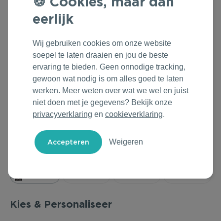
Cookies, maar dan
Outdoor & Vrije tijd
Groene Lente Dagen
Rituals
eerlijk
Technologie & Gadgets
Oranjefeest
Roll'Eat
Wij gebruiken cookies om onze website
soepel te laten draaien en jou de beste
Home & Living
Vakantie & Zomer
Samsonite
ervaring te bieden. Geen onnodige tracking,
gewoon wat nodig is om alles goed te laten
Duurzame Bestsellers
Back to Routine
Stanley/Stella
werken. Meer weten over wat we wel en juist
niet doen met je gegevens? Bekijk onze
Daarom Duurzaam
Herfstmomenten
Tony's Chocolonely
privacyverklaring
en
cookieverklaring
.
Sinterklaas
Weigeren
Warme Winter
Kerst & Eindejaar
Kies & Personaliseer