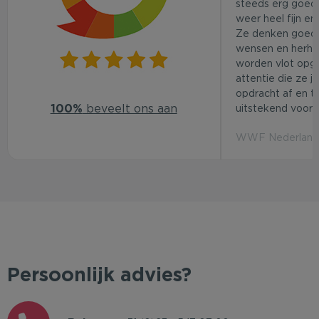
steeds erg goed.
weer heel fijn en
Ze denken goed
wensen en herhaa
worden vlot opg
attentie die ze j
opdracht af en t
100%
beveelt ons aan
uitstekend voor d
WWF Nederland 
Persoonlijk advies?