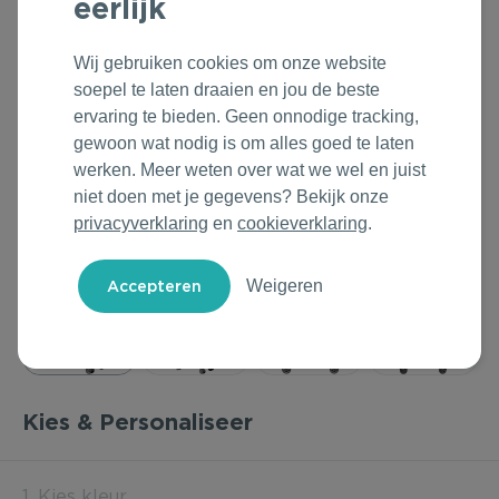
eerlijk
Outdoor & Vrije tijd
Groene Lente Dagen
Rituals
Wij gebruiken cookies om onze website
Technologie & Gadgets
Oranjefeest
Roll'Eat
soepel te laten draaien en jou de beste
ervaring te bieden. Geen onnodige tracking,
Home & Living
Vakantie & Zomer
Samsonite
gewoon wat nodig is om alles goed te laten
werken. Meer weten over wat we wel en juist
Duurzame Bestsellers
Back to Routine
Stanley/Stella
niet doen met je gegevens? Bekijk onze
privacyverklaring
en
cookieverklaring
.
Daarom Duurzaam
Herfstmomenten
Tony's Chocolonely
Weigeren
Sinterklaas
Warme Winter
Kerst & Eindejaar
Kies & Personaliseer
1. Kies kleur