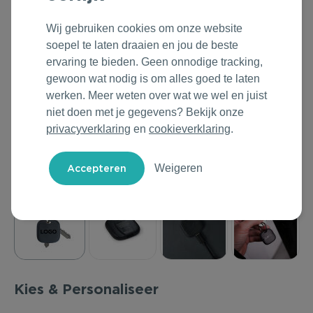
Outdoor & Vrije tijd
Groene Lente Dagen
Rituals
Wij gebruiken cookies om onze website
soepel te laten draaien en jou de beste
Technologie & Gadgets
Oranjefeest
Roll'Eat
ervaring te bieden. Geen onnodige tracking,
gewoon wat nodig is om alles goed te laten
Home & Living
Vakantie & Zomer
Samsonite
werken. Meer weten over wat we wel en juist
niet doen met je gegevens? Bekijk onze
Duurzame Bestsellers
Back to Routine
Stanley/Stella
privacyverklaring
en
cookieverklaring
.
Daarom Duurzaam
Herfstmomenten
Tony's Chocolonely
Weigeren
Sinterklaas
Warme Winter
Kerst & Eindejaar
Kies & Personaliseer