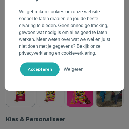
Outdoor & Vrije tijd
Groene Lente Dagen
Rituals
Wij gebruiken cookies om onze website
soepel te laten draaien en jou de beste
Technologie & Gadgets
Oranjefeest
Roll'Eat
ervaring te bieden. Geen onnodige tracking,
gewoon wat nodig is om alles goed te laten
Home & Living
Vakantie & Zomer
Samsonite
werken. Meer weten over wat we wel en juist
niet doen met je gegevens? Bekijk onze
Duurzame Bestsellers
Back to Routine
Stanley/Stella
privacyverklaring
en
cookieverklaring
.
Daarom Duurzaam
Herfstmomenten
Tony's Chocolonely
Weigeren
Sinterklaas
Warme Winter
Kerst & Eindejaar
Kies & Personaliseer