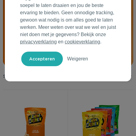
soepel te laten draaien en jou de beste
Outdoor & Vrije tijd
Groene Lente Dagen
Rituals
ervaring te bieden. Geen onnodige tracking,
gewoon wat nodig is om alles goed te laten
Technologie & Gadgets
Oranjefeest
Roll'Eat
werken. Meer weten over wat we wel en juist
niet doen met je gegevens? Bekijk onze
Home & Living
Vakantie & Zomer
Samsonite
privacyverklaring
en
cookieverklaring
.
Duurzame Bestsellers
Back to Routine
Stanley/Stella
Weigeren
Daarom Duurzaam
Herfstmomenten
Tony's Chocolonely
Sinterklaas
Warme Winter
Kerst & Eindejaar