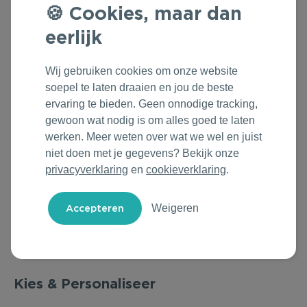
Cookies, maar dan
Outdoor & Vrije tijd
Groene Lente Dagen
Rituals
eerlijk
Technologie & Gadgets
Oranjefeest
Roll'Eat
Wij gebruiken cookies om onze website
Home & Living
Vakantie & Zomer
Samsonite
soepel te laten draaien en jou de beste
ervaring te bieden. Geen onnodige tracking,
Duurzame Bestsellers
Back to Routine
Stanley/Stella
gewoon wat nodig is om alles goed te laten
werken. Meer weten over wat we wel en juist
Daarom Duurzaam
Herfstmomenten
Tony's Chocolonely
niet doen met je gegevens? Bekijk onze
privacyverklaring
en
cookieverklaring
.
Sinterklaas
Weigeren
Warme Winter
Kerst & Eindejaar
Kies & Personaliseer