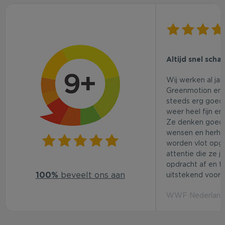
Altijd snel scha
Wij werken al ja
Greenmotion en 
steeds erg goed.
weer heel fijn en
Ze denken goed
wensen en herhaa
worden vlot opg
attentie die ze j
opdracht af en t
100%
beveelt ons aan
uitstekend voor d
WWF Nederland 