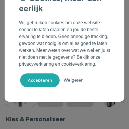
eerlijk
Outdoor & Vrije tijd
Groene Lente Dagen
Rituals
Technologie & Gadgets
Oranjefeest
Roll'Eat
Wij gebruiken cookies om onze website
soepel te laten draaien en jou de beste
Home & Living
Vakantie & Zomer
Samsonite
ervaring te bieden. Geen onnodige tracking,
gewoon wat nodig is om alles goed te laten
Duurzame Bestsellers
Back to Routine
Stanley/Stella
werken. Meer weten over wat we wel en juist
niet doen met je gegevens? Bekijk onze
Daarom Duurzaam
Herfstmomenten
Tony's Chocolonely
privacyverklaring
en
cookieverklaring
.
Sinterklaas
Weigeren
Warme Winter
Kerst & Eindejaar
Kies & Personaliseer