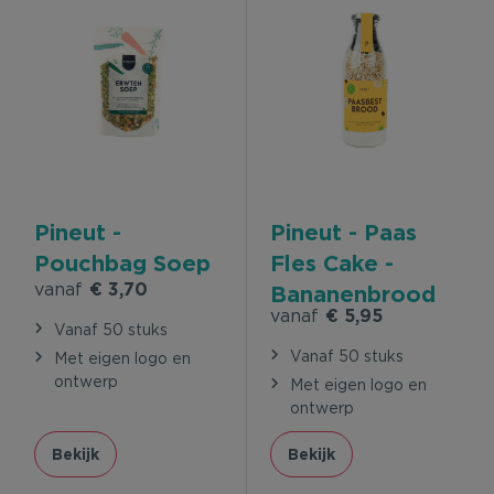
Pineut -
Pineut - Paas
Pouchbag Soep
Fles Cake -
vanaf
€ 3,70
Bananenbrood
vanaf
€ 5,95
"Paasbest
Vanaf 50 stuks
brood"
Vanaf 50 stuks
Met eigen logo en
ontwerp
Met eigen logo en
ontwerp
Bekijk
Bekijk