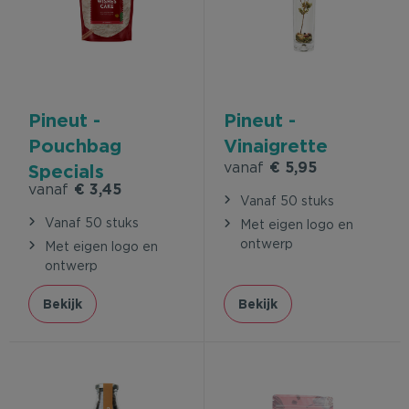
Pineut -
Pineut -
Pouchbag
Vinaigrette
vanaf
€ 5,95
Specials
vanaf
€ 3,45
Glühwein Cake
Vanaf 50 stuks
Vanaf 50 stuks
Met eigen logo en
ontwerp
Met eigen logo en
ontwerp
Bekijk
Bekijk