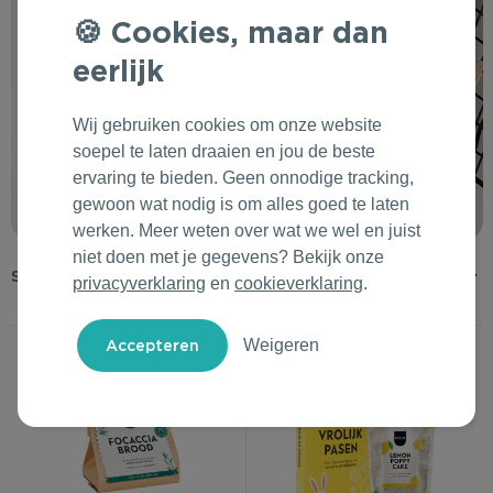
Cookies, maar dan
Outdoor & Vrije tijd
Groene Lente Dagen
Rituals
eerlijk
Technologie & Gadgets
Oranjefeest
Roll'Eat
Wij gebruiken cookies om onze website
Home & Living
Vakantie & Zomer
Samsonite
soepel te laten draaien en jou de beste
ervaring te bieden. Geen onnodige tracking,
Duurzame Bestsellers
Back to Routine
Stanley/Stella
gewoon wat nodig is om alles goed te laten
werken. Meer weten over wat we wel en juist
Daarom Duurzaam
Herfstmomenten
Tony's Chocolonely
niet doen met je gegevens? Bekijk onze
privacyverklaring
en
cookieverklaring
.
Sinterklaas
Weigeren
Warme Winter
Kerst & Eindejaar