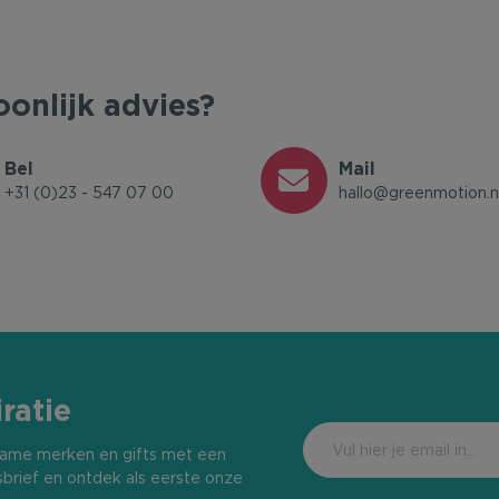
oonlijk advies?
Bel
Mail
+31 (0)23 - 547 07 00
hallo@greenmotion.n
ratie
urzame merken en gifts met een
sbrief en ontdek als eerste onze