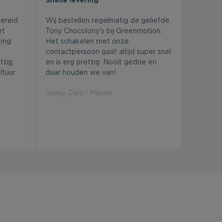
bereid
Wij bestellen regelmatig de geliefde
et
Tony Chocolony's bij Greenmotion.
ing.
Het schakelen met onze
contactpersoon gaat altijd super snel
tig,
en is erg prettig. Nooit gedoe en
ltuur
daar houden we van!
Sunny Cars - Manon