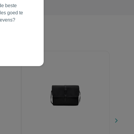
de beste
les goed te
gevens?