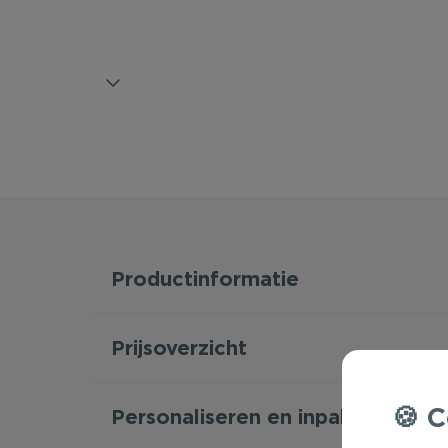
Productinformatie
Prijsoverzicht
C
Personaliseren en inpakken