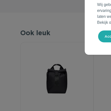
Wij geb
ervarin
laten w
Bekijk 
Ook leuk