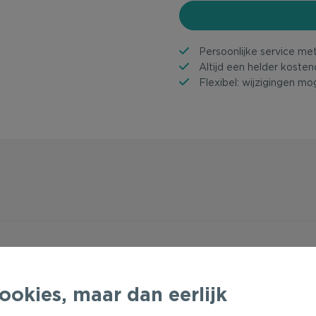
Persoonlijke service me
Altijd een helder kosten
Flexibel: wijzigingen mog
ookies, maar dan eerlijk