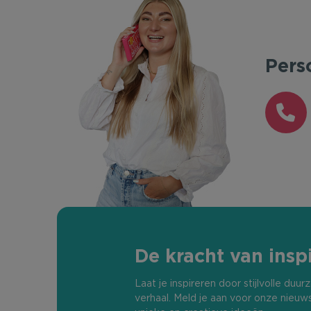
Pers
De kracht van inspi
Laat je inspireren door stijlvolle du
verhaal. Meld je aan voor onze nieuw