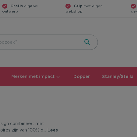
Gratis
digitaal
Grip
met eigen
ontwerp
webshop
ge
Merken met impact
Dopper
Stanley/Stella
design combineert met
oires zijn van 100% d
...
Lees