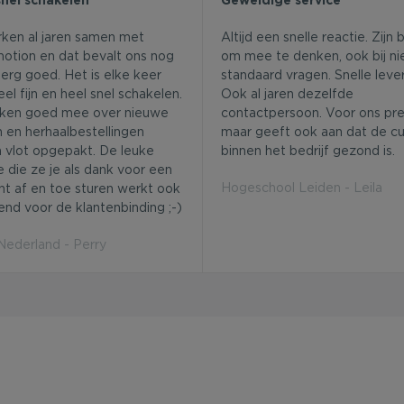
rken al jaren samen met
Altijd een snelle reactie. Zijn 
otion en dat bevalt ons nog
om mee te denken, ook bij ni
erg goed. Het is elke keer
standaard vragen. Snelle lever
el fijn en heel snel schakelen.
Ook al jaren dezelfde
ken goed mee over nieuwe
contactpersoon. Voor ons pret
 en herhaalbestellingen
maar geeft ook aan dat de cu
 vlot opgepakt. De leuke
binnen het bedrijf gezond is.
e die ze je als dank voor een
Hogeschool Leiden - Leila
ht af en toe sturen werkt ook
end voor de klantenbinding ;-)
derland - Perry