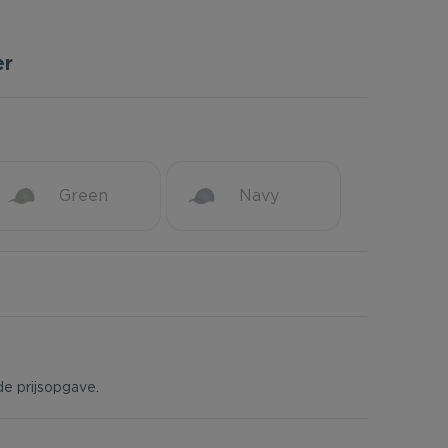
er
Green
Navy
de prijsopgave.