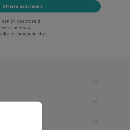
Offerte aanvragen
t een
9+ beoordeeld
overzicht vooraf
elijk tot productie start