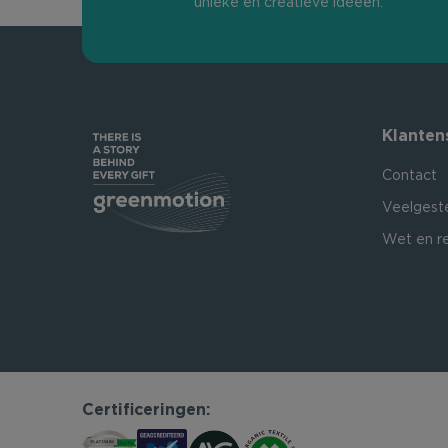
unieke en creatieve ideeën.
Klanten
Contact
Veelgest
Wet en r
Certificeringen: