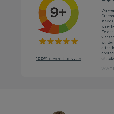
Wij we
Greenm
steeds 
weer he
Ze den
wensen
worden
attenti
opdrac
100%
beveelt ons aan
uitstek
WWF Ne