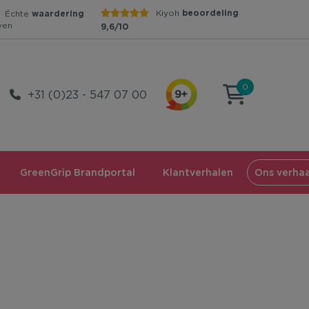
Kiyoh
beoordeling
Échte
waardering
ven
9,6/10
0
+31 (0)23 - 547 07 00
GreenGrip Brandportal
Klantverhalen
Ons verhaa