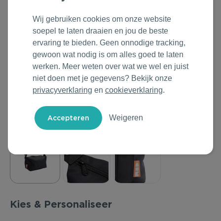
Outdoor & Vrije tijd
Groene Lente Dagen
Rituals
Wij gebruiken cookies om onze website
soepel te laten draaien en jou de beste
Technologie & Gadgets
Oranjefeest
Roll'Eat
ervaring te bieden. Geen onnodige tracking,
gewoon wat nodig is om alles goed te laten
Home & Living
Vakantie & Zomer
Samsonite
werken. Meer weten over wat we wel en juist
niet doen met je gegevens? Bekijk onze
Duurzame Bestsellers
Back to Routine
Stanley/Stella
privacyverklaring
en
cookieverklaring
.
Daarom Duurzaam
Herfstmomenten
Tony's Chocolonely
Weigeren
Sinterklaas
Warme Winter
Kerst & Eindejaar
Kies & Personaliseer