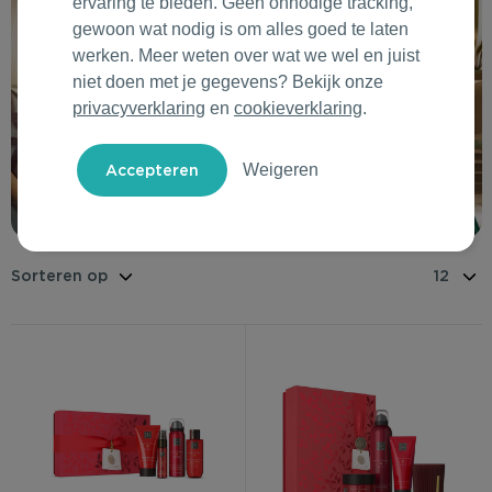
ervaring te bieden. Geen onnodige tracking,
Outdoor & Vrije tijd
Groene Lente Dagen
Rituals
gewoon wat nodig is om alles goed te laten
werken. Meer weten over wat we wel en juist
Technologie & Gadgets
Oranjefeest
Roll'Eat
niet doen met je gegevens? Bekijk onze
privacyverklaring
en
cookieverklaring
.
Home & Living
Vakantie & Zomer
Samsonite
Weigeren
Duurzame Bestsellers
Back to Routine
Stanley/Stella
Daarom Duurzaam
Herfstmomenten
Tony's Chocolonely
Sinterklaas
Warme Winter
Kerst & Eindejaar