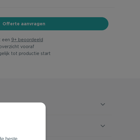
Offerte aanvragen
t een
9+ beoordeeld
overzicht vooraf
elijk tot productie start
de beste