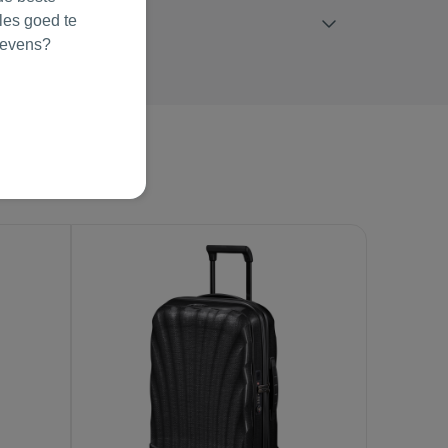
les goed te
gevens?