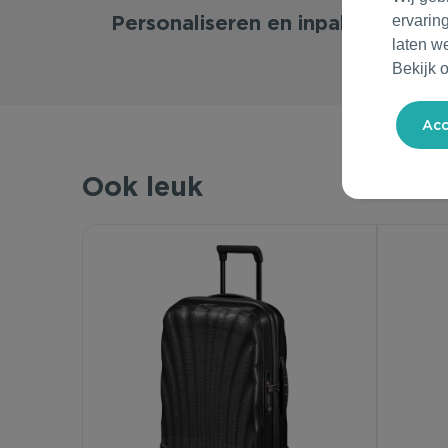
Personaliseren en inpakken
ervarin
laten w
Bekijk 
Ook leuk