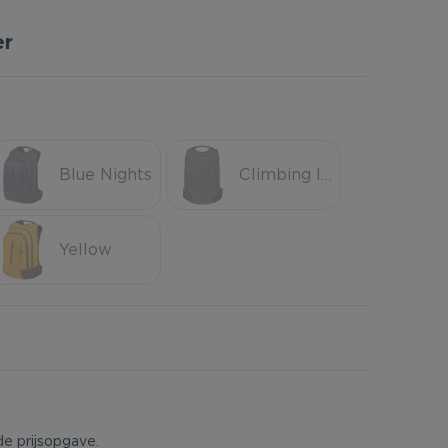
er
Blue Nights
Climbing Ivy
Yellow
de prijsopgave.