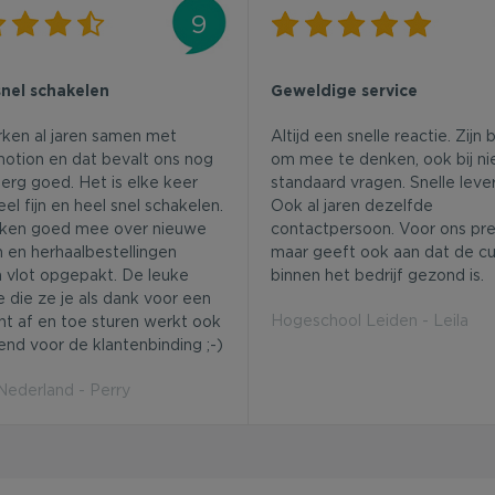
9
snel schakelen
Geweldige service
rken al jaren samen met
Altijd een snelle reactie. Zijn 
otion en dat bevalt ons nog
om mee te denken, ook bij ni
erg goed. Het is elke keer
standaard vragen. Snelle lever
el fijn en heel snel schakelen.
Ook al jaren dezelfde
ken goed mee over nieuwe
contactpersoon. Voor ons pret
 en herhaalbestellingen
maar geeft ook aan dat de cu
 vlot opgepakt. De leuke
binnen het bedrijf gezond is.
e die ze je als dank voor een
Hogeschool Leiden - Leila
ht af en toe sturen werkt ook
end voor de klantenbinding ;-)
derland - Perry