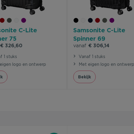
onite C-Lite
Samsonite C-Lite
ner 75
Spinner 69
€ 326,60
vanaf
€ 306,14
f 1 stuks
Vanaf 1 stuks
eigen logo en ontwerp
Met eigen logo en ontwer
jk
Bekijk