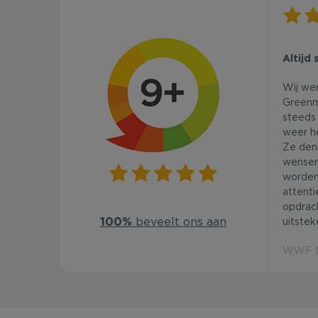
Altijd 
Wij we
Greenm
steeds 
weer he
Ze den
wensen
worden
attenti
opdrac
100%
beveelt ons aan
uitstek
WWF Ne