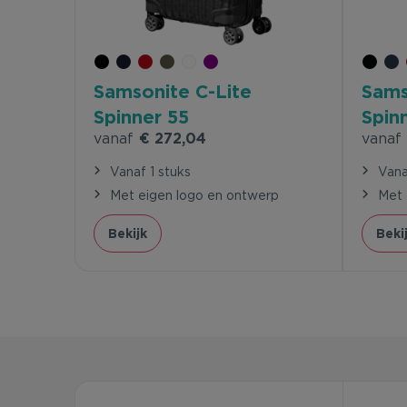
Samsonite C-Lite
Sams
Spinner 55
Spin
vanaf
€ 272,04
vanaf
Vanaf 1 stuks
Vana
Met eigen logo en ontwerp
Met 
Bekijk
Beki