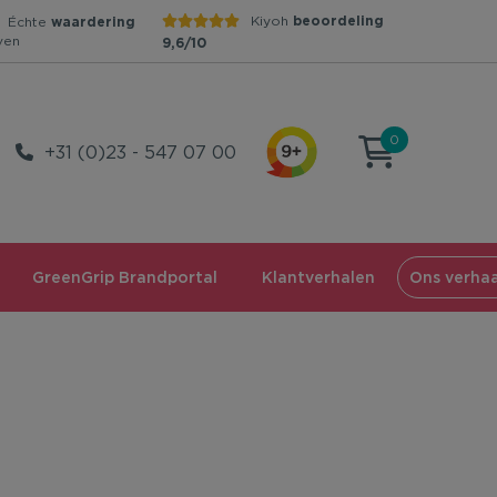
Kiyoh
beoordeling
Échte
waardering
ven
9,6/10
0
+31 (0)23 - 547 07 00
GreenGrip Brandportal
Klantverhalen
Ons verhaa