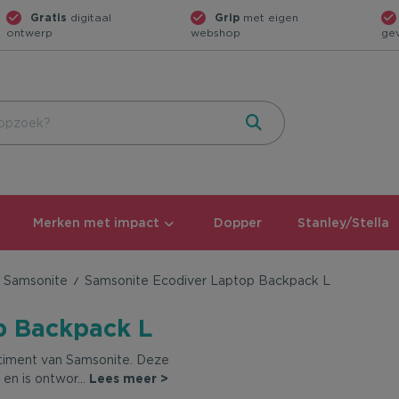
Gratis
digitaal
Grip
met eigen
ontwerp
webshop
ge
Merken met impact
Dopper
Stanley/Stella
n Samsonite
Samsonite Ecodiver Laptop Backpack L
p Backpack L
rtiment van Samsonite. Deze
n en is ontwor
...
Lees meer >