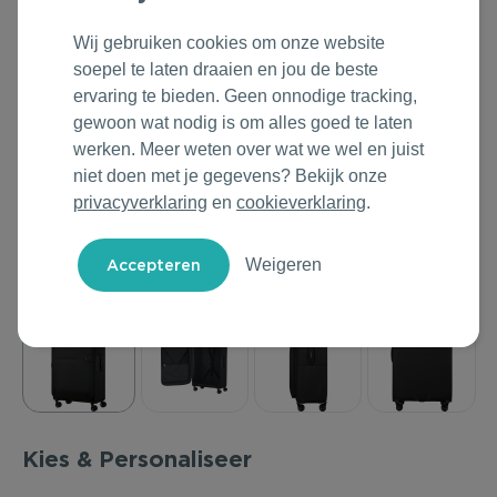
Outdoor & Vrije tijd
Groene Lente Dagen
Rituals
Wij gebruiken cookies om onze website
soepel te laten draaien en jou de beste
Technologie & Gadgets
Oranjefeest
Roll'Eat
ervaring te bieden. Geen onnodige tracking,
gewoon wat nodig is om alles goed te laten
Home & Living
Vakantie & Zomer
Samsonite
werken. Meer weten over wat we wel en juist
niet doen met je gegevens? Bekijk onze
Duurzame Bestsellers
Back to Routine
Stanley/Stella
privacyverklaring
en
cookieverklaring
.
Daarom Duurzaam
Herfstmomenten
Tony's Chocolonely
Weigeren
Sinterklaas
Warme Winter
Kerst & Eindejaar
Kies & Personaliseer