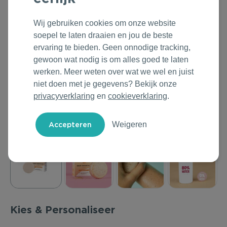
Outdoor & Vrije tijd
Groene Lente Dagen
Rituals
Wij gebruiken cookies om onze website
soepel te laten draaien en jou de beste
Technologie & Gadgets
Oranjefeest
Roll'Eat
ervaring te bieden. Geen onnodige tracking,
gewoon wat nodig is om alles goed te laten
Home & Living
Vakantie & Zomer
Samsonite
werken. Meer weten over wat we wel en juist
niet doen met je gegevens? Bekijk onze
Duurzame Bestsellers
Back to Routine
Stanley/Stella
privacyverklaring
en
cookieverklaring
.
Daarom Duurzaam
Herfstmomenten
Tony's Chocolonely
Weigeren
Sinterklaas
Warme Winter
Kerst & Eindejaar
Kies & Personaliseer