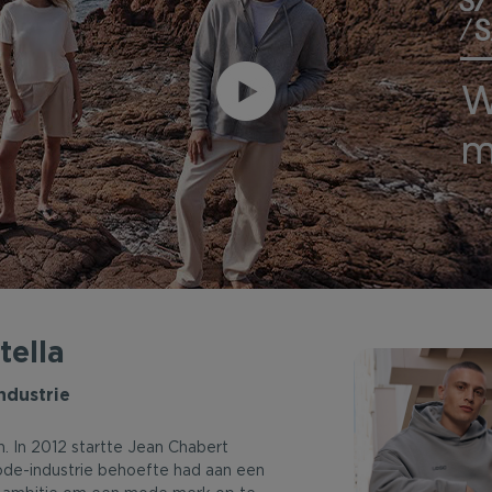
tella
ndustrie
. In 2012 startte Jean Chabert
mode-industrie behoefte had aan een