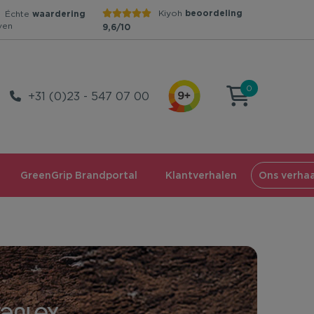
Kiyoh
beoordeling
Échte
waardering
ven
9,6/10
0
+31 (0)23 - 547 07 00
GreenGrip Brandportal
Klantverhalen
Ons verhaa