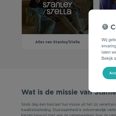
C
Wij geb
Alles van Stanley/Stella
ervarin
laten w
Bekijk 
Wat is de missie van Stanle
Sinds dag één bestaat hun missie uit het zo verantw
kwaliteitskleding. Duurzaamheid is onlosmakelijk ver
kiezen bewust met wie ze samenwerken, hoe ze sam