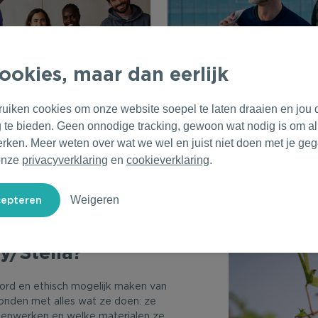
ookies, maar dan eerlijk
ruiken cookies om onze website soepel te laten draaien en jou 
Kleding
Accessoires
g te bieden. Geen onnodige tracking, gewoon wat nodig is om al
erken. Meer weten over wat we wel en juist niet doen met je ge
onze
privacyverklaring
en
cookieverklaring
.
Weigeren
y/Stella?
oord en ethisch mogelijk maken van
bonden met alles wat ze doen: ze
enwerken en welke materialen ze