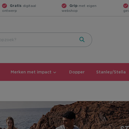
Gratis
digitaal
Grip
met eigen
ontwerp
webshop
ge
Merken met impact
Dopper
Stanley/Stella