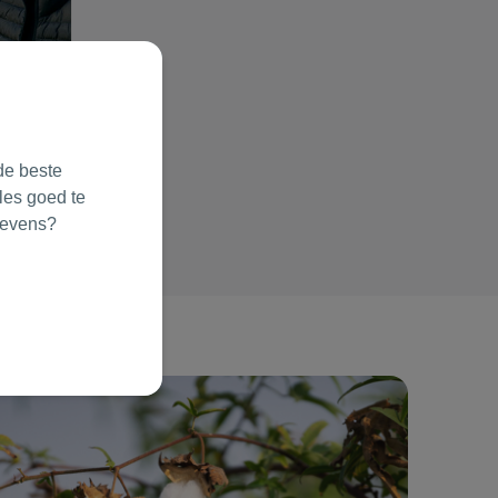
de beste
les goed te
gevens?