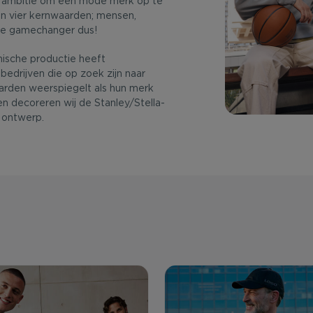
e ambitie om een mode merk op te
an vier kernwaarden; mensen,
te gamechanger dus!
thische productie heeft
bedrijven die op zoek zijn naar
arden weerspiegelt als hun merk
en decoreren wij de Stanley/Stella-
n ontwerp.