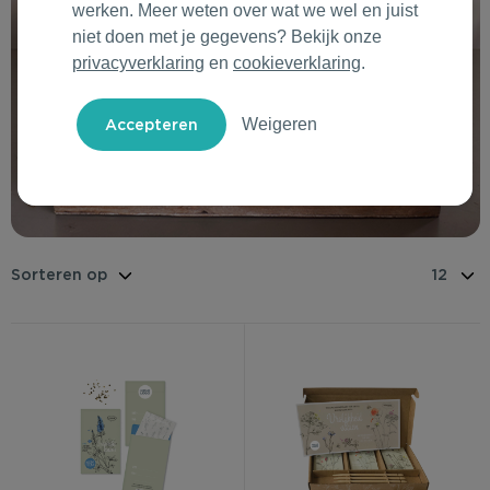
werken. Meer weten over wat we wel en juist
Outdoor & Vrije tijd
Groene Lente Dagen
Rituals
niet doen met je gegevens? Bekijk onze
privacyverklaring
en
cookieverklaring
.
Technologie & Gadgets
Oranjefeest
Roll'Eat
Weigeren
Home & Living
Vakantie & Zomer
Samsonite
Duurzame Bestsellers
Back to Routine
Stanley/Stella
Daarom Duurzaam
Herfstmomenten
Tony's Chocolonely
Sinterklaas
Warme Winter
Kerst & Eindejaar