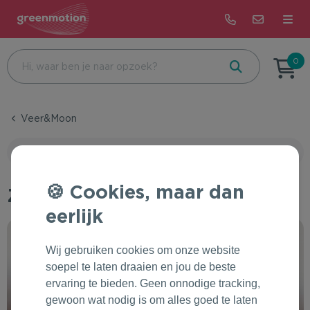
Terug
Terug
Terug
0
Beurs & Event
Bijzondere dagen
Alle merken met impact
Veer&Moon
Eten & Drinken
Feest
Correctbook
Toon filteropties
Health & Wellness
Beurs & Event
De Koekfabriek
Cookies, maar dan
Zaden
Kantoor & Schrijfwaren
Recruitment
Dopper
eerlijk
Tassen & Reizen
Onboarding
Patagonia
Wij gebruiken cookies om onze website
Groei & Bloei
Bedrijfsuitje & Sportevent
Rains
soepel te laten draaien en jou de beste
ervaring te bieden. Geen onnodige tracking,
Kleding & Accessoires
Pasen
Pineut
gewoon wat nodig is om alles goed te laten