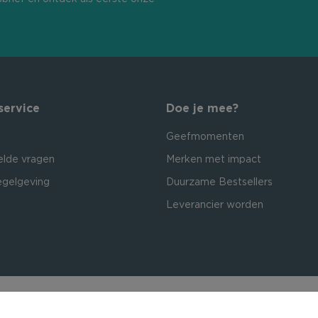
service
Doe je mee?
Geefmomenten
elde vragen
Merken met impact
egelgeving
Duurzame Bestsellers
Leverancier worden
Official dealer: