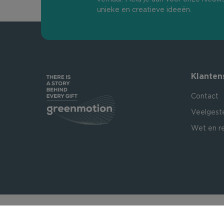
unieke en creatieve ideeën.
Klanten
Contact
Veelgest
Wet en r
Certificeringen: