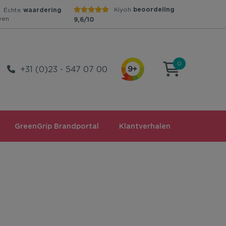
Kiyoh
beoordeling
Échte
waardering
ven
9,6/10
0
+31 (0)23 - 547 07 00
GreenGrip Brandportal
Klantverhalen