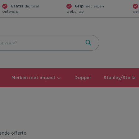
Gratis
digitaal
Grip
met eigen
ontwerp
webshop
ge
Merken met impact
Dopper
Stanley/Stella
vende offerte