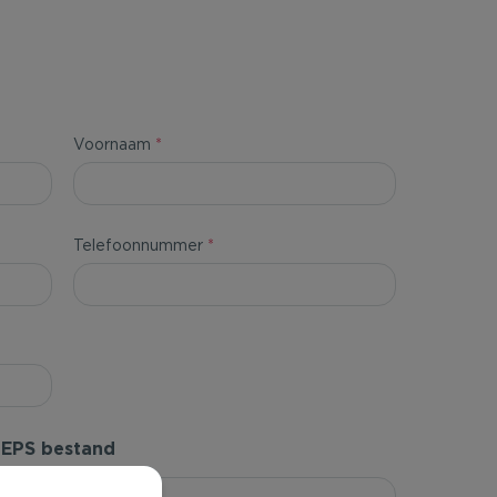
Voornaam
*
Telefoonnummer
*
f EPS bestand