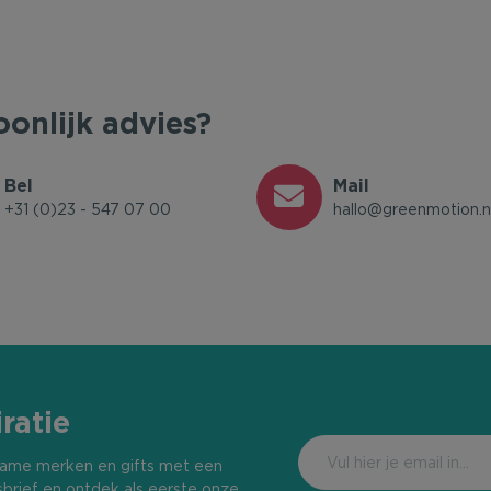
oonlijk advies?
Bel
Mail
+31 (0)23 - 547 07 00
hallo@greenmotion.n
ratie
urzame merken en gifts met een
sbrief en ontdek als eerste onze