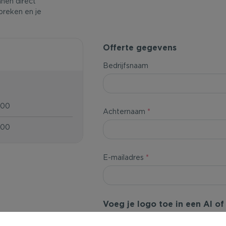
nnen direct
preken en je
Offerte gegevens
Bedrijfsnaam
,00
Achternaam
*
,00
E-mailadres
*
Voeg je logo toe in een AI o