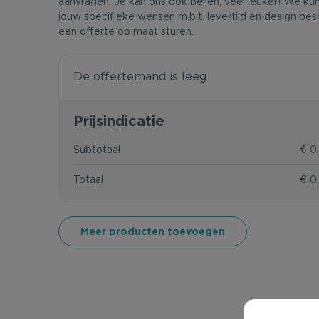
aanvragen. Je kan ons ook bellen, veel leuker! We ku
jouw specifieke wensen m.b.t. levertijd en design bes
een offerte op maat sturen.
De offertemand is leeg
Prijsindicatie
Subtotaal
€ 0
Totaal
€ 0
Meer producten toevoegen