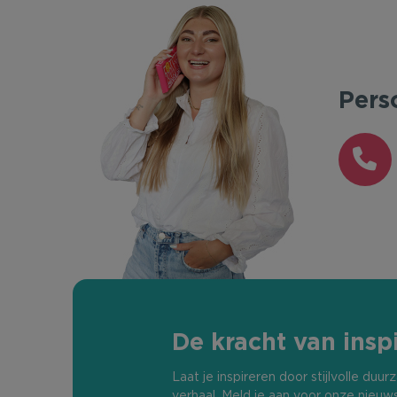
Pers
De kracht van inspi
Laat je inspireren door stijlvolle du
verhaal. Meld je aan voor onze nieuw