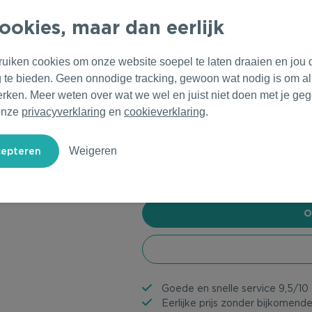
ookies, maar dan eerlijk
Wil je nog iets vragen?
ruiken cookies om onze website soepel te laten draaien en jou 
g te bieden. Geen onnodige tracking, gewoon wat nodig is om al
erken. Meer weten over wat we wel en juist niet doen met je ge
onze
privacyverklaring
en
cookieverklaring
.
Weigeren
Goede en snelle service 9,5/10
Eerlijke prijs zonder bijkomend