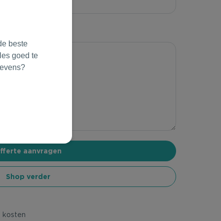
de beste
les goed te
gevens?
Shop verder
e kosten