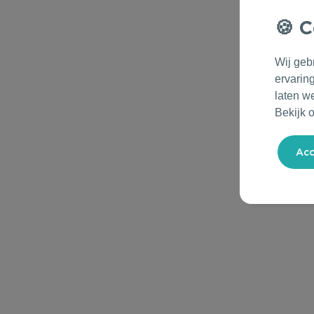
C
Wij geb
ervarin
laten w
Bekijk 